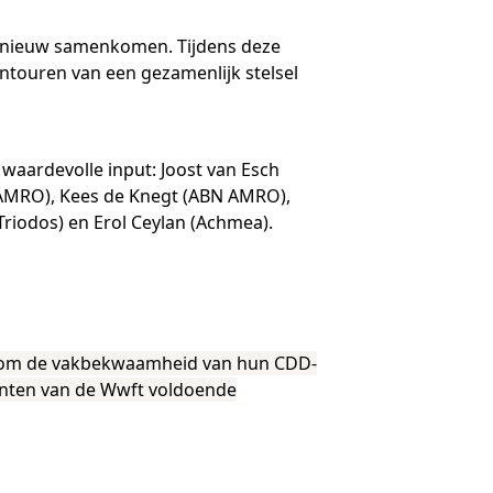
-trainers gezocht
opnieuw samenkomen. Tijdens deze
en
ntouren van een gezamenlijk stelsel
geopdrachten
lega's aan het woord
waardevolle input: Joost van Esch
jst
 AMRO), Kees de Knegt (ABN AMRO),
(Triodos) en Erol Ceylan (Achmea).
tor om de vakbekwaamheid van hun CDD-
unten van de Wwft voldoende