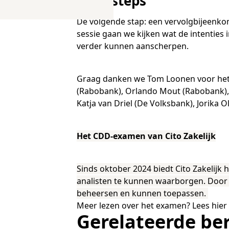
Next steps
O
S
De volgende stap: een vervolgbijeenk
N
T
B
sessie gaan we kijken wat de intenties
T
J
verder kunnen aanscherpen.
T
O
R
O
Graag danken we Tom Loonen voor het l
(Rabobank), Orlando Mout (Rabobank),
Katja van Driel (De Volksbank), Jorika O
A
O
A
A
Het CDD-examen van Cito Zakelijk
Sinds oktober 2024 biedt Cito Zakelij
analisten te kunnen waarborgen. Door
beheersen en kunnen toepassen.
Meer lezen over het examen? Lees hier 
Gerelateerde be