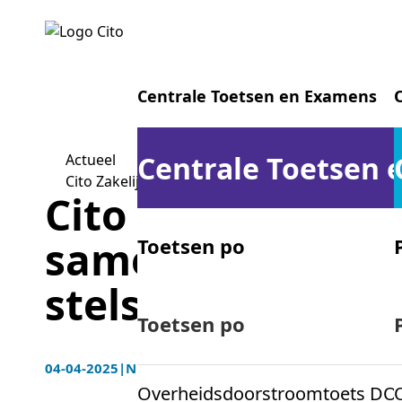
Centrale Toetsen en Examens
Centrale Toetsen
Actueel
Cito Zakelijk brengt banken samen voor brancheb
Cito Zakelijk br
samen voor bran
Toetsen po
stelsel
Centrale examens vo
Toetsen po
04-04-2025
|
Nieuws
Overheidsdoorstroomtoets DO
Centrale examens mbo