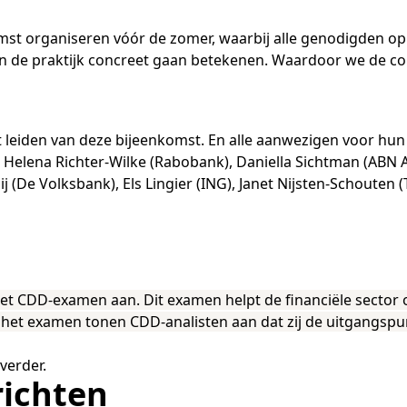
Academische Woordenschattoets
Werken bij
Zzp
Vakmanschap Warmtepomp
ntmoet de Pure Pubers
Basisexamen inburgering Buitenland
Willem-Jan van Gendt
Sociaal-emotionele ontwikkeling
NLQF kwalificatie
Snel naar
Snel naar
Vakmanschap Zonnestroom
amen bouwen voor het vo
omst organiseren vóór de zomer, waarbij alle genodigden 
Zorg & welzijn
De leeropbrengst van toets
ieuwsbrief Kijk- en luistertoetsen
raining Beoordelen
estellen
 in de praktijk concreet gaan betekenen. Waardoor we de co
Training & advies ho
Sta
Snel naar
raining Toetsdeskundige
aarkalender
Staatsexamen Nt2
Nienke Elijzen
raining Examencommissie
ndersteuning
Kennisbank Stichting Cito
eken- en taalontwikkeling
Aanmelden nieuwsbrief ho
Col
p de hoogte blijven
Alfabetisering
Kim Hendriks-Cornelissen
eiden van deze bijeenkomst. En alle aanwezigen voor hun 
Toetstechnische begrippenli
Snel naar
 Helena Richter-Wilke (Rabobank), Daniella Sichtman (ABN
Snel naar
lij (De Volksbank), Els Lingier (ING), Janet Nijsten-Schouten 
cademische Woordenschattoets
Saila Kiriwenno-Dovermann
nze opdrachtgevers
lfa-toetsen Volwassenenonderwijs
lfa-toetsen ISK
Peter van den Berg
k het CDD-examen aan. Dit examen helpt de financiële sec
Wouter Roelofs
 het examen tonen CDD-analisten aan dat zij de uitgangsp
verder.
richten