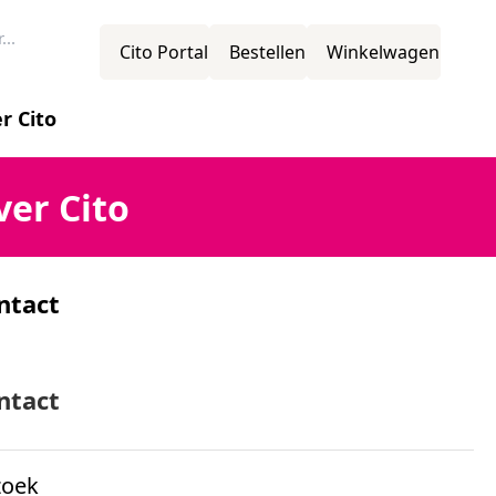
Cito Portal
Bestellen
Winkelwagen
r Cito
novatie
ver Cito
ntact
ssie
mens
ntact
zoek
ganisatiestructuur