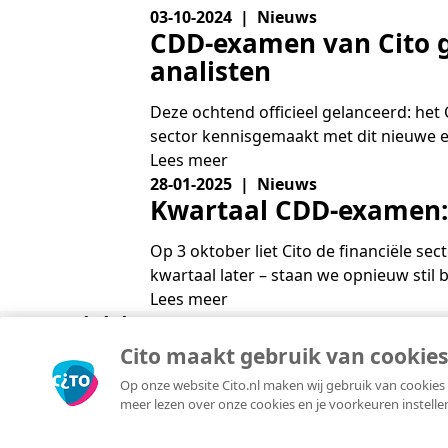
03-10-2024 | Nieuws
CDD-examen van Cito g
analisten
Deze ochtend officieel gelanceerd: het 
sector kennisgemaakt met dit nieuwe ex
Lees meer
28-01-2025 | Nieuws
Kwartaal CDD-examen: 
Op 3 oktober liet Cito de financiële s
kwartaal later – staan we opnieuw stil 
Lees meer
Divisies
Over
Copyright © 2026 Cito. Alle rechten voorbehouden.
Cito maakt gebruik van cookies
Algemene voorwaarden
Op onze website Cito.nl maken wij gebruik van cookies 
Privacyverklaring
meer lezen over onze cookies en je voorkeuren instelle
Responsible disclosure
Cookieverklaring