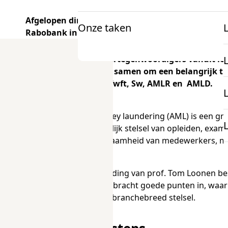
Afgelopen dinsdag 1 april organiseerde Cito Zake
Onze taken
Rabobank in Utrecht.
Voor docenten
Onderzoek en projecten
Senior vertegenwoordigers vanuit l
Informatie
K
kwamen samen om een belangrijk them
mbo Nederlandse taal
van de Wwft, Sw, AMLR en AMLD.
Over examens
mbo Engels
Anti-money laundering (AML) is een groo
Onderzoek
gezamenlijk stelsel van opleiden, examin
vakbekwaamheid van medewerkers, maar
docentenparticipatie
Projecten
Onder leiding van prof. Tom Loonen be
onze expertise
Iedereen bracht goede punten in, waar
over een branchebreed stelsel.