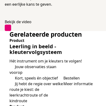
Samen bouwen voor het vo
Training Toetsdeskundige
een eerlijke kans te geven.
Nieuwsbrief Kijk- en luistertoetsen
Training Examencommissie
Aanmelden nieuwsbrief ho
Alfabetisering
NLQF kwalificatie
Zorg & welzijn
Nienke Elijzen
Promotieonderzoek
Een toets beoordelen
Werken bij
Docenten gezocht
Snel naar
Snel naar
Snel naar
Bestellen
Ondersteuning
Meer (beroeps)examens
Jaarkalender
Reken- en taalontwikkeling
Vakmanschap Warmtepomp
Bekijk de video
Op de hoogte blijven
Vakmanschap Zonnestroom
Kim Hendriks-Cornelissen
De leeropbrengst van toetsen
Zzp-trainers gezocht
Snel naar
Snel naar
Snel naar
Gerelateerde producten
Academische Woordenschattoets
Alfa-toetsen Volwassenenonderwijs
Themadossier basisvaardigheden
Onze opdrachtgevers
Alfa-toetsen ISK
Product
Leerling in beeld -
Saila Kiriwenno-Dovermann
Kennisbank Stichting Cito
Stageopdrachten
kleutervolgsysteem
Hét instrument om je kleuters te volgen!
Jouw observaties staan
Peter van den Berg
Toetstechnische begrippenlijst
Collega's aan het woord
voorop
Kort, speels én objectief
Bestellen
Jij hebt de regie over welke
Meer informatie
Wouter Roelofs
route je kiest: de
leerkrachtroute of de
kindroute