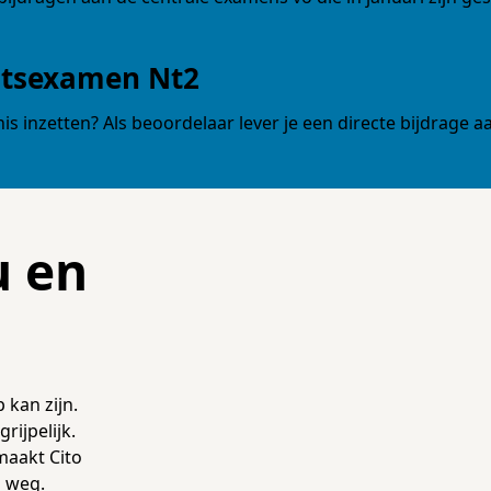
atsexamen Nt2
is inzetten? Als beoordelaar lever je een directe bijdrage a
u en
 kan zijn.
rijpelijk.
maakt Cito
p weg.