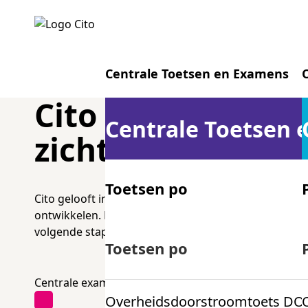
Centrale Toetsen en Examens
Cito maakt leren
Centrale Toetsen
zichtbaar
Toetsen po
Cito gelooft in een wereld waarin iedereen een eerlij
ontwikkelen. Daarom maken wij leren zichtbaar. Zoda
volgende stap kunt zetten.
Centrale examens vo
Toetsen po
Centrale examens vo
Overheidsdoorstroomtoets DO
Centrale examens mbo