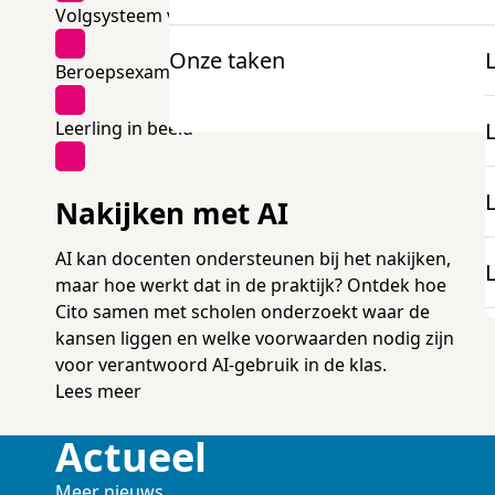
Volgsysteem voortgezet onderwijs
Onze taken
Beroepsexamens
Voor docenten
Onderzoek en projecten
Leerling in beeld
Informatie
K
mbo Nederlandse taal
Nakijken met AI
Over examens
mbo Engels
AI kan docenten ondersteunen bij het nakijken,
Onderzoek
maar hoe werkt dat in de praktijk? Ontdek hoe
Cito samen met scholen onderzoekt waar de
docentenparticipatie
Projecten
kansen liggen en welke voorwaarden nodig zijn
voor verantwoord AI-gebruik in de klas.
onze expertise
Lees meer
Actueel
Meer nieuws