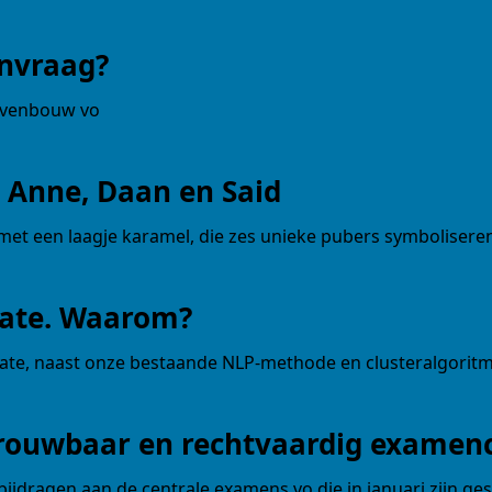
nvraag?
ovenbouw vo
 Anne, Daan en Said
et een laagje karamel, die zes unieke pubers symboliseren? 
Mate. Waarom?
ate, naast onze bestaande NLP-methode en clusteralgoritme
rouwbaar en rechtvaardig examenc
j bijdragen aan de centrale examens vo die in januari zijn ges