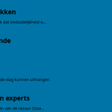
-trainers gezocht
akken
en
geopdrachten
 dat onduidelijkheid o...
lega's aan het woord
ende
jst
 de vlag kunnen uithangen.
n experts
n van de cesuur (slaa...