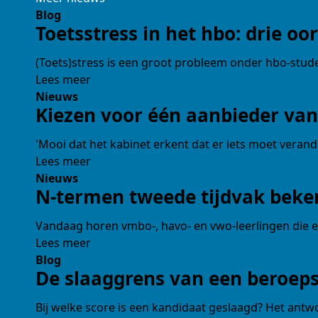
O
Blog
S
Toetsstress in het hbo: drie o
N
T
B
T
J
(Toets)stress is een groot probleem onder hbo-student
T
O
Lees meer
R
Nieuws
O
Kiezen voor één aanbieder van
'Mooi dat het kabinet erkent dat er iets moet veran
A
O
A
Lees meer
A
Nieuws
N-termen tweede tijdvak beke
Vandaag horen vmbo-, havo- en vwo-leerlingen die e
Lees meer
Blog
De slaaggrens van een beroep
Bij welke score is een kandidaat geslaagd? Het antwoo