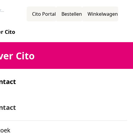
Cito Portal
Bestellen
Winkelwagen
r Cito
novatie
ver Cito
ntact
ssie
mens
ntact
zoek
ganisatiestructuur