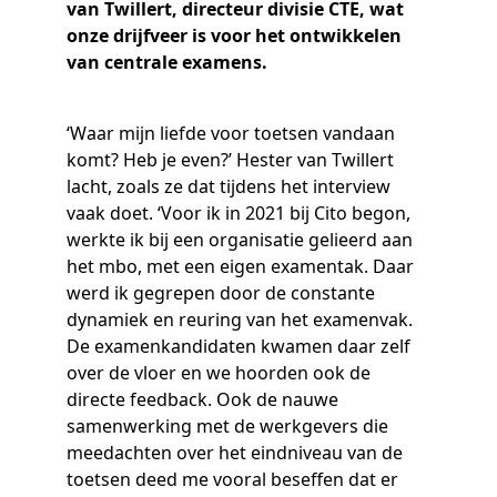
Samen bouwen voor het vo
Training Toetsdeskundige
van Twillert, directeur divisie CTE, wat
Nieuwsbrief Kijk- en luistertoetsen
Training Examencommissie
onze drijfveer is voor het ontwikkelen
Aanmelden nieuwsbrief ho
Alfabetisering
NLQF kwalificatie
Zorg & welzijn
Nienke Elijzen
Promotieonderzoek
Een toets beoordelen
Werken bij
Docenten gezocht
Snel naar
Snel naar
Snel naar
van centrale examens.
Bestellen
Ondersteuning
Meer (beroeps)examens
Jaarkalender
Reken- en taalontwikkeling
Vakmanschap Warmtepomp
Op de hoogte blijven
Vakmanschap Zonnestroom
‘Waar mijn liefde voor toetsen vandaan
Kim Hendriks-Cornelissen
De leeropbrengst van toetsen
Zzp-trainers gezocht
Snel naar
Snel naar
Snel naar
komt? Heb je even?’ Hester van Twillert
Academische Woordenschattoets
Alfa-toetsen Volwassenenonderwijs
Themadossier basisvaardigheden
Onze opdrachtgevers
Alfa-toetsen ISK
lacht, zoals ze dat tijdens het interview
vaak doet. ‘Voor ik in 2021 bij Cito begon,
Saila Kiriwenno-Dovermann
Kennisbank Stichting Cito
Stageopdrachten
werkte ik bij een organisatie gelieerd aan
het mbo, met een eigen examentak. Daar
werd ik gegrepen door de constante
Peter van den Berg
Toetstechnische begrippenlijst
Collega's aan het woord
dynamiek en reuring van het examenvak.
De examenkandidaten kwamen daar zelf
over de vloer en we hoorden ook de
directe feedback. Ook de nauwe
Wouter Roelofs
samenwerking met de werkgevers die
meedachten over het eindniveau van de
toetsen deed me vooral beseffen dat er