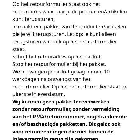
Samen bouwen voor het vo
Training Toetsdeskundige
Op het retourformulier staat ook het
Nieuwsbrief Kijk- en luistertoetsen
Training Examencommissie
retouradres waarnaar je de producten/artikelen
Aanmelden nieuwsbrief ho
Alfabetisering
NLQF kwalificatie
Zorg & welzijn
Nienke Elijzen
Promotieonderzoek
Een toets beoordelen
Werken bij
Docenten gezocht
Snel naar
Snel naar
Snel naar
kunt terugsturen.
Bestellen
Ondersteuning
Meer (beroeps)examens
Je maakt een pakket van de producten/artikelen
Jaarkalender
Reken- en taalontwikkeling
Vakmanschap Warmtepomp
Op de hoogte blijven
Vakmanschap Zonnestroom
die je wilt terugsturen. Let op: je kunt alleen
Kim Hendriks-Cornelissen
De leeropbrengst van toetsen
Zzp-trainers gezocht
Snel naar
Snel naar
Snel naar
terugsturen wat ook op het retourformulier
Academische Woordenschattoets
Alfa-toetsen Volwassenenonderwijs
Themadossier basisvaardigheden
staat.
Onze opdrachtgevers
Alfa-toetsen ISK
Schrijf het retouradres op het pakket.
Saila Kiriwenno-Dovermann
Kennisbank Stichting Cito
Stageopdrachten
Stop het retourformulier bij het pakket.
We ontvangen je pakket graag binnen 10
werkdagen na ontvangst van het
retourformulier. Op het retourformulier staat de
Peter van den Berg
Toetstechnische begrippenlijst
Collega's aan het woord
uiterste inleverdatum.
Wij kunnen geen pakketten verwerken
zonder retourformulier, zonder vermelding
Wouter Roelofs
van het RMA/retournummer, ongefrankeerde
en/of beschadigde pakketten. Dit geldt ook
voor retourzendingen die niet binnen de
inlevertermijn terug zijn gekomen.