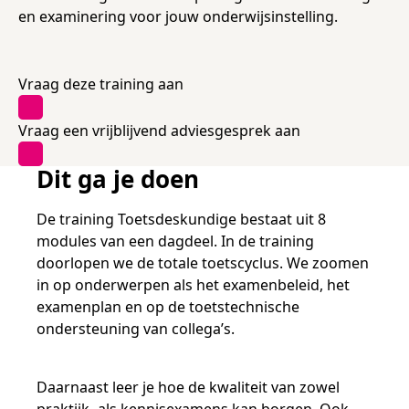
Samen bouwen voor het vo
Training Toetsdeskundige
en examinering voor jouw onderwijsinstelling.
Nieuwsbrief Kijk- en luistertoetsen
Training Examencommissie
Aanmelden nieuwsbrief ho
Alfabetisering
NLQF kwalificatie
Zorg & welzijn
Nienke Elijzen
Promotieonderzoek
Een toets beoordelen
Werken bij
Docenten gezocht
Snel naar
Snel naar
Snel naar
Bestellen
Ondersteuning
Meer (beroeps)examens
Jaarkalender
Reken- en taalontwikkeling
Vakmanschap Warmtepomp
Vraag deze training aan
Op de hoogte blijven
Vakmanschap Zonnestroom
Kim Hendriks-Cornelissen
De leeropbrengst van toetsen
Zzp-trainers gezocht
Snel naar
Snel naar
Snel naar
Vraag een vrijblijvend adviesgesprek aan
Academische Woordenschattoets
Alfa-toetsen Volwassenenonderwijs
Themadossier basisvaardigheden
Onze opdrachtgevers
Alfa-toetsen ISK
Dit ga je doen
Saila Kiriwenno-Dovermann
Kennisbank Stichting Cito
Stageopdrachten
De training Toetsdeskundige bestaat uit 8
modules van een dagdeel. In de training
Peter van den Berg
Toetstechnische begrippenlijst
Collega's aan het woord
doorlopen we de totale toetscyclus. We zoomen
in op onderwerpen als het examenbeleid, het
examenplan en op de toetstechnische
ondersteuning van collega’s.
Wouter Roelofs
Daarnaast leer je hoe de kwaliteit van zowel