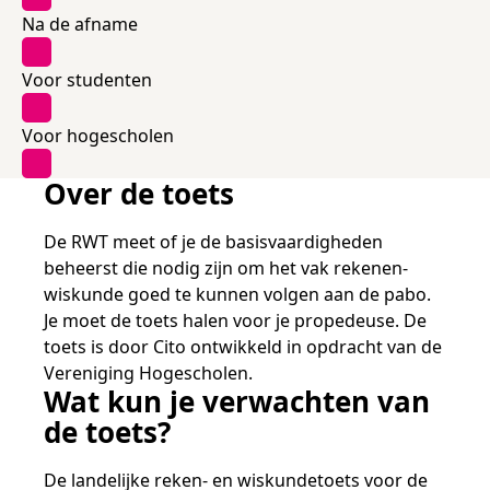
Samen bouwen voor het vo
Training Toetsdeskundige
Na de afname
Nieuwsbrief Kijk- en luistertoetsen
Training Examencommissie
Aanmelden nieuwsbrief ho
Alfabetisering
NLQF kwalificatie
Zorg & welzijn
Nienke Elijzen
Promotieonderzoek
Een toets beoordelen
Werken bij
Docenten gezocht
Snel naar
Snel naar
Snel naar
Bestellen
Ondersteuning
Meer (beroeps)examens
Voor studenten
Jaarkalender
Reken- en taalontwikkeling
Vakmanschap Warmtepomp
Op de hoogte blijven
Vakmanschap Zonnestroom
Kim Hendriks-Cornelissen
De leeropbrengst van toetsen
Zzp-trainers gezocht
Voor hogescholen
Snel naar
Snel naar
Snel naar
Academische Woordenschattoets
Alfa-toetsen Volwassenenonderwijs
Themadossier basisvaardigheden
Onze opdrachtgevers
Alfa-toetsen ISK
Over de toets
Saila Kiriwenno-Dovermann
Kennisbank Stichting Cito
Stageopdrachten
De RWT meet of je de basisvaardigheden
beheerst die nodig zijn om het vak rekenen-
wiskunde goed te kunnen volgen aan de pabo.
Peter van den Berg
Toetstechnische begrippenlijst
Collega's aan het woord
Je moet de toets halen voor je propedeuse. De
toets is door Cito ontwikkeld in opdracht van de
Vereniging Hogescholen.
Wat kun je verwachten van
Wouter Roelofs
de toets?
De landelijke reken- en wiskundetoets voor de