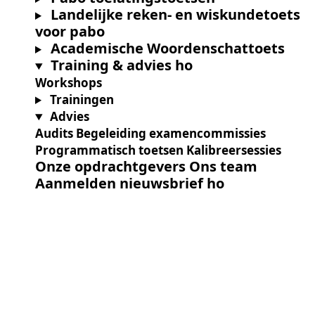
O
Landelijke reken- en wiskundetoets
S
voor pabo
N
T
B
Academische Woordenschattoets
T
J
Training & advies ho
T
O
Workshops
R
O
Trainingen
Advies
Audits
Begeleiding examencommissies
A
Programmatisch toetsen
Kalibreersessies
O
A
Onze opdrachtgevers
Ons team
A
Aanmelden nieuwsbrief ho