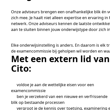
Academische Woordenschattoets
Werken bij
Zzp
Vakmanschap Warmtepomp
ntmoet de Pure Pubers
Basisexamen inburgering Buitenland
Willem-Jan van Gendt
Sociaal-emotionele ontwikkeling
NLQF kwalificatie
Snel naar
Snel naar
Vakmanschap Zonnestroom
amen bouwen voor het vo
Onze adviseurs brengen een onafhankelijke blik én v
Zorg & welzijn
De leeropbrengst van toets
ieuwsbrief Kijk- en luistertoetsen
raining Beoordelen
estellen
Training & advies ho
Sta
zich mee. Je haalt niet alleen expertise en ervaring 
Snel naar
raining Toetsdeskundige
aarkalender
Staatsexamen Nt2
Nienke Elijzen
raining Examencommissie
netwerk. Onze adviseurs kennen de laatste ontwikkel
ndersteuning
Kennisbank Stichting Cito
eken- en taalontwikkeling
aan te sluiten binnen jouw onderwijstype door zich i
Aanmelden nieuwsbrief ho
Col
p de hoogte blijven
Alfabetisering
Kim Hendriks-Cornelissen
Toetstechnische begrippenli
Snel naar
Elke onderwijsinstelling is anders. En daarom is el
Snel naar
cademische Woordenschattoets
de examencommissie bij geholpen wil worden en waa
Saila Kiriwenno-Dovermann
nze opdrachtgevers
lfa-toetsen Volwassenenonderwijs
Met een extern lid van
lfa-toetsen ISK
Cito:
Peter van den Berg
Wouter Roelofs
voldoe je aan de wettelijke eisen voor een
examencommissie
ben je verzekerd van een nieuwe en verfrissende
blik op bestaande processen
vergroot je de kennis over toetsing, examinering 