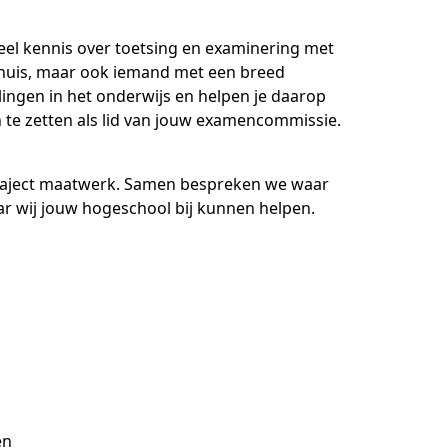
-trainers gezocht
eel kennis over toetsing en examinering met
en
geopdrachten
in huis, maar ook iemand met een breed
ingen in het onderwijs en helpen je daarop
n te zetten als lid van jouw examencommissie.
lega's aan het woord
jst
k traject maatwerk. Samen bespreken we waar
r wij jouw hogeschool bij kunnen helpen.
en