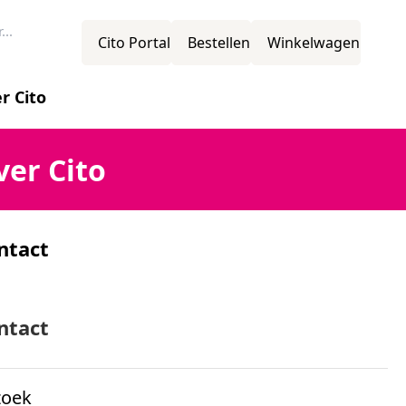
Cito Portal
Bestellen
Winkelwagen
r Cito
novatie
ver Cito
ntact
ssie
mens
ntact
zoek
ganisatiestructuur