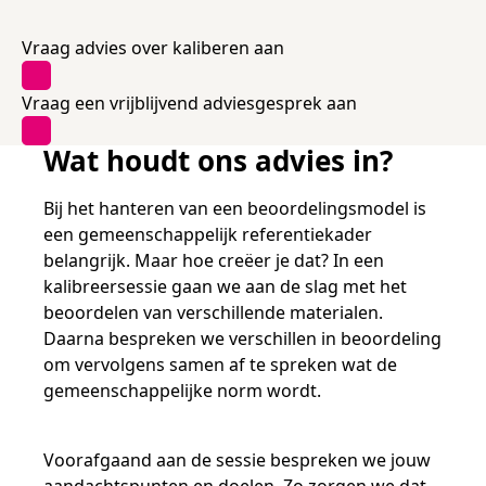
Samen bouwen voor het vo
Training Toetsdeskundige
Nieuwsbrief Kijk- en luistertoetsen
Training Examencommissie
Aanmelden nieuwsbrief ho
Alfabetisering
NLQF kwalificatie
Zorg & welzijn
Nienke Elijzen
Promotieonderzoek
Een toets beoordelen
Werken bij
Docenten gezocht
Vraag advies over kaliberen aan
Snel naar
Snel naar
Snel naar
Bestellen
Ondersteuning
Meer (beroeps)examens
Jaarkalender
Reken- en taalontwikkeling
Vakmanschap Warmtepomp
Vraag een vrijblijvend adviesgesprek aan
Op de hoogte blijven
Vakmanschap Zonnestroom
Kim Hendriks-Cornelissen
De leeropbrengst van toetsen
Zzp-trainers gezocht
Snel naar
Snel naar
Snel naar
Wat houdt ons advies in?
Academische Woordenschattoets
Alfa-toetsen Volwassenenonderwijs
Themadossier basisvaardigheden
Onze opdrachtgevers
Alfa-toetsen ISK
Bij het hanteren van een beoordelingsmodel is
Saila Kiriwenno-Dovermann
Kennisbank Stichting Cito
Stageopdrachten
een gemeenschappelijk referentiekader
belangrijk. Maar hoe creëer je dat? In een
kalibreersessie gaan we aan de slag met het
Peter van den Berg
Toetstechnische begrippenlijst
Collega's aan het woord
beoordelen van verschillende materialen.
Daarna bespreken we verschillen in beoordeling
om vervolgens samen af te spreken wat de
gemeenschappelijke norm wordt.
Wouter Roelofs
Voorafgaand aan de sessie bespreken we jouw