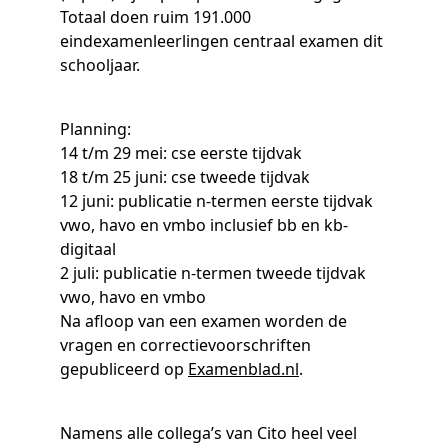
Samen bouwen voor het vo
Training Toetsdeskundige
Totaal doen ruim 191.000
Nieuwsbrief Kijk- en luistertoetsen
Training Examencommissie
eindexamenleerlingen centraal examen dit
Aanmelden nieuwsbrief ho
Alfabetisering
NLQF kwalificatie
Zorg & welzijn
Nienke Elijzen
Promotieonderzoek
Een toets beoordelen
Werken bij
Docenten gezocht
Snel naar
Snel naar
Snel naar
schooljaar.
Bestellen
Ondersteuning
Meer (beroeps)examens
Jaarkalender
Reken- en taalontwikkeling
Vakmanschap Warmtepomp
Op de hoogte blijven
Vakmanschap Zonnestroom
Kim Hendriks-Cornelissen
De leeropbrengst van toetsen
Zzp-trainers gezocht
Snel naar
Snel naar
Snel naar
Planning:
Academische Woordenschattoets
Alfa-toetsen Volwassenenonderwijs
Themadossier basisvaardigheden
14 t/m 29 mei: cse eerste tijdvak
Onze opdrachtgevers
Alfa-toetsen ISK
18 t/m 25 juni: cse tweede tijdvak
12 juni: publicatie n-termen eerste tijdvak
Saila Kiriwenno-Dovermann
Kennisbank Stichting Cito
Stageopdrachten
vwo, havo en vmbo inclusief bb en kb-
digitaal
2 juli: publicatie n-termen tweede tijdvak
Peter van den Berg
Toetstechnische begrippenlijst
Collega's aan het woord
vwo, havo en vmbo
Na afloop van een examen worden de
vragen en correctievoorschriften
Wouter Roelofs
gepubliceerd op
Examenblad.nl
.
Namens alle collega’s van Cito heel veel