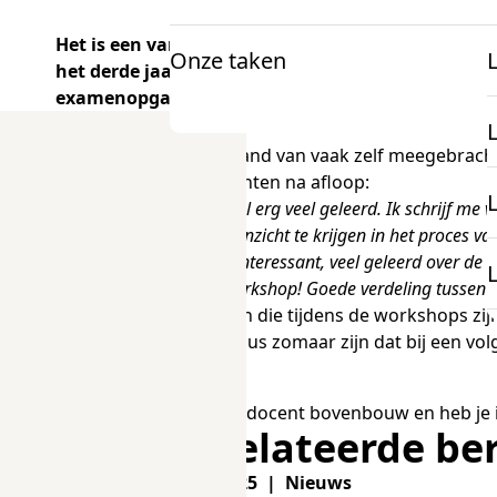
Het is een van de reacties die onze toetsdeskundi
Onze taken
het derde jaar op rij, workshops aan tientallen 
Voor docenten
Onderzoek en projecten
examenopgaven.
Informatie
K
Aan de hand van vaak zelf meegebrach
mbo Nederlandse taal
van docenten na afloop:
Ik heb heel erg veel geleerd. Ik schrijf me 
Over examens
Mooi om inzicht te krijgen in het proces v
mbo Engels
Heel erg interessant, veel geleerd over de
Onderzoek
Goede workshop! Goede verdeling tussen th
docentenparticipatie
De vragen die tijdens de workshops zi
Projecten
Het kan dus zomaar zijn dat bij een v
onze expertise
Ben jij vo-docent bovenbouw en heb je 
Gerelateerde be
28-05-2025 | Nieuws