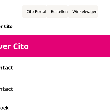
Cito Portal
Bestellen
Winkelwagen
r Cito
novatie
ver Cito
ntact
ssie
mens
ntact
zoek
ganisatiestructuur