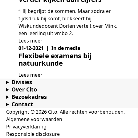
Samen bouwen voor het vo
Training Toetsdeskundige
Nieuwsbrief Kijk- en luistertoetsen
Training Examencommissie
“Hij begrijpt de sommen. Maar zodra er
Aanmelden nieuwsbrief ho
Alfabetisering
NLQF kwalificatie
Zorg & welzijn
Nienke Elijzen
Promotieonderzoek
Een toets beoordelen
Werken bij
Docenten gezocht
Snel naar
Snel naar
Snel naar
tijdsdruk bij komt, blokkeert hij.”
Bestellen
Ondersteuning
Meer (beroeps)examens
Wiskundedocent Dorien vertelt over Mink,
Jaarkalender
Reken- en taalontwikkeling
Vakmanschap Warmtepomp
Op de hoogte blijven
Vakmanschap Zonnestroom
een leerling uit vmbo 2.
Kim Hendriks-Cornelissen
De leeropbrengst van toetsen
Zzp-trainers gezocht
Snel naar
Snel naar
Snel naar
Lees meer
Academische Woordenschattoets
Alfa-toetsen Volwassenenonderwijs
Themadossier basisvaardigheden
01-12-2021 | In de media
Onze opdrachtgevers
Alfa-toetsen ISK
Flexibele examens bij
natuurkunde
Saila Kiriwenno-Dovermann
Kennisbank Stichting Cito
Stageopdrachten
Lees meer
Divisies
Peter van den Berg
Toetstechnische begrippenlijst
Collega's aan het woord
Over Cito
Bezoekadres
Contact
Copyright © 2026 Cito. Alle rechten voorbehouden.
Wouter Roelofs
Algemene voorwaarden
Privacyverklaring
Responsible disclosure