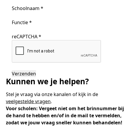
Samen bouwen voor het vo
Training Toetsdeskundige
Nieuwsbrief Kijk- en luistertoetsen
Training Examencommissie
Schoolnaam
*
Aanmelden nieuwsbrief ho
Alfabetisering
NLQF kwalificatie
Zorg & welzijn
Nienke Elijzen
Promotieonderzoek
Een toets beoordelen
Werken bij
Docenten gezocht
Snel naar
Snel naar
Snel naar
Bestellen
Ondersteuning
Meer (beroeps)examens
Functie
*
Jaarkalender
Reken- en taalontwikkeling
Vakmanschap Warmtepomp
Op de hoogte blijven
Vakmanschap Zonnestroom
Kim Hendriks-Cornelissen
De leeropbrengst van toetsen
Zzp-trainers gezocht
reCAPTCHA
*
Snel naar
Snel naar
Snel naar
Academische Woordenschattoets
Alfa-toetsen Volwassenenonderwijs
Themadossier basisvaardigheden
Onze opdrachtgevers
Alfa-toetsen ISK
Saila Kiriwenno-Dovermann
Kennisbank Stichting Cito
Stageopdrachten
Kunnen we je helpen?
Peter van den Berg
Toetstechnische begrippenlijst
Collega's aan het woord
Stel je vraag via onze kanalen of kijk in de
veelgestelde vragen
.
Wouter Roelofs
Voor scholen: Vergeet niet om het brinnummer bij
de hand te hebben en/of in de mail te vermelden,
zodat we jouw vraag sneller kunnen behandelen!