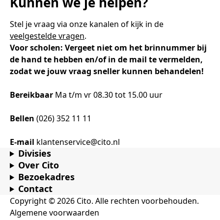
Kunnen we je helpen?
Samen bouwen voor het vo
Training Toetsdeskundige
Nieuwsbrief Kijk- en luistertoetsen
Training Examencommissie
Aanmelden nieuwsbrief ho
Alfabetisering
NLQF kwalificatie
Zorg & welzijn
Nienke Elijzen
Promotieonderzoek
Een toets beoordelen
Werken bij
Docenten gezocht
Snel naar
Snel naar
Snel naar
Stel je vraag via onze kanalen of kijk in de
Bestellen
Ondersteuning
Meer (beroeps)examens
veelgestelde vragen
.
Jaarkalender
Reken- en taalontwikkeling
Vakmanschap Warmtepomp
Voor scholen: Vergeet niet om het brinnummer bij
Op de hoogte blijven
Vakmanschap Zonnestroom
de hand te hebben en/of in de mail te vermelden,
Kim Hendriks-Cornelissen
De leeropbrengst van toetsen
Zzp-trainers gezocht
Snel naar
Snel naar
Snel naar
zodat we jouw vraag sneller kunnen behandelen!
Academische Woordenschattoets
Alfa-toetsen Volwassenenonderwijs
Themadossier basisvaardigheden
Onze opdrachtgevers
Alfa-toetsen ISK
Bereikbaar
Ma t/m vr 08.30 tot 15.00 uur
Saila Kiriwenno-Dovermann
Kennisbank Stichting Cito
Stageopdrachten
Bellen
(026) 352 11 11
Peter van den Berg
Toetstechnische begrippenlijst
Collega's aan het woord
E-mail
klantenservice@cito.nl
Divisies
Over Cito
Bezoekadres
Wouter Roelofs
Contact
Copyright © 2026 Cito. Alle rechten voorbehouden.
Algemene voorwaarden