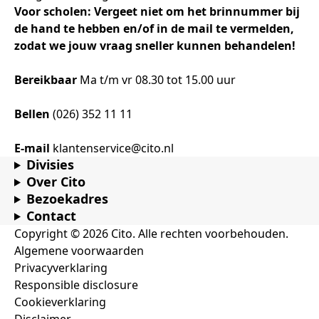
Samen bouwen voor het vo
Training Toetsdeskundige
Voor scholen: Vergeet niet om het brinnummer bij
Nieuwsbrief Kijk- en luistertoetsen
Training Examencommissie
de hand te hebben en/of in de mail te vermelden,
Aanmelden nieuwsbrief ho
Alfabetisering
NLQF kwalificatie
Zorg & welzijn
Nienke Elijzen
Promotieonderzoek
Een toets beoordelen
Werken bij
Docenten gezocht
Snel naar
Snel naar
Snel naar
zodat we jouw vraag sneller kunnen behandelen!
Bestellen
Ondersteuning
Meer (beroeps)examens
Jaarkalender
Reken- en taalontwikkeling
Vakmanschap Warmtepomp
Op de hoogte blijven
Vakmanschap Zonnestroom
Bereikbaar
Ma t/m vr 08.30 tot 15.00 uur
Kim Hendriks-Cornelissen
De leeropbrengst van toetsen
Zzp-trainers gezocht
Snel naar
Snel naar
Snel naar
Academische Woordenschattoets
Alfa-toetsen Volwassenenonderwijs
Themadossier basisvaardigheden
Bellen
(026) 352 11 11
Onze opdrachtgevers
Alfa-toetsen ISK
Saila Kiriwenno-Dovermann
Kennisbank Stichting Cito
Stageopdrachten
E-mail
klantenservice@cito.nl
Divisies
Over Cito
Bezoekadres
Peter van den Berg
Toetstechnische begrippenlijst
Collega's aan het woord
Contact
Copyright © 2026 Cito. Alle rechten voorbehouden.
Algemene voorwaarden
Wouter Roelofs
Privacyverklaring
Responsible disclosure
Cookieverklaring
Disclaimer