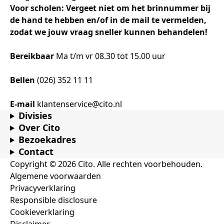
Samen bouwen voor het vo
Training Toetsdeskundige
Voor scholen: Vergeet niet om het brinnummer bij
Nieuwsbrief Kijk- en luistertoetsen
Training Examencommissie
de hand te hebben en/of in de mail te vermelden,
Aanmelden nieuwsbrief ho
Alfabetisering
NLQF kwalificatie
Zorg & welzijn
Nienke Elijzen
Promotieonderzoek
Een toets beoordelen
Werken bij
Docenten gezocht
Snel naar
Snel naar
Snel naar
zodat we jouw vraag sneller kunnen behandelen!
Bestellen
Ondersteuning
Meer (beroeps)examens
Jaarkalender
Reken- en taalontwikkeling
Vakmanschap Warmtepomp
Op de hoogte blijven
Vakmanschap Zonnestroom
Bereikbaar
Ma t/m vr 08.30 tot 15.00 uur
Kim Hendriks-Cornelissen
De leeropbrengst van toetsen
Zzp-trainers gezocht
Snel naar
Snel naar
Snel naar
Academische Woordenschattoets
Alfa-toetsen Volwassenenonderwijs
Themadossier basisvaardigheden
Bellen
(026) 352 11 11
Onze opdrachtgevers
Alfa-toetsen ISK
Saila Kiriwenno-Dovermann
Kennisbank Stichting Cito
Stageopdrachten
E-mail
klantenservice@cito.nl
Divisies
Over Cito
Bezoekadres
Peter van den Berg
Toetstechnische begrippenlijst
Collega's aan het woord
Contact
Copyright © 2026 Cito. Alle rechten voorbehouden.
Algemene voorwaarden
Wouter Roelofs
Privacyverklaring
Responsible disclosure
Cookieverklaring
Disclaimer