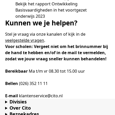
Samen bouwen voor het vo
Training Toetsdeskundige
Bekijk het rapport Ontwikkeling
Nieuwsbrief Kijk- en luistertoetsen
Training Examencommissie
Basisvaardigheden in het voortgezet
Aanmelden nieuwsbrief ho
Alfabetisering
NLQF kwalificatie
Zorg & welzijn
Nienke Elijzen
Promotieonderzoek
Een toets beoordelen
Werken bij
Docenten gezocht
Snel naar
Snel naar
Snel naar
onderwijs 2023
Bestellen
Ondersteuning
Meer (beroeps)examens
Kunnen we je helpen?
Jaarkalender
Reken- en taalontwikkeling
Vakmanschap Warmtepomp
Op de hoogte blijven
Vakmanschap Zonnestroom
Kim Hendriks-Cornelissen
De leeropbrengst van toetsen
Zzp-trainers gezocht
Snel naar
Snel naar
Snel naar
Stel je vraag via onze kanalen of kijk in de
Academische Woordenschattoets
Alfa-toetsen Volwassenenonderwijs
Themadossier basisvaardigheden
veelgestelde vragen
.
Onze opdrachtgevers
Alfa-toetsen ISK
Voor scholen: Vergeet niet om het brinnummer bij
Saila Kiriwenno-Dovermann
Kennisbank Stichting Cito
Stageopdrachten
de hand te hebben en/of in de mail te vermelden,
zodat we jouw vraag sneller kunnen behandelen!
Bereikbaar
Ma t/m vr 08.30 tot 15.00 uur
Peter van den Berg
Toetstechnische begrippenlijst
Collega's aan het woord
Bellen
(026) 352 11 11
Wouter Roelofs
E-mail
klantenservice@cito.nl
Divisies
Over Cito
Bezoekadres