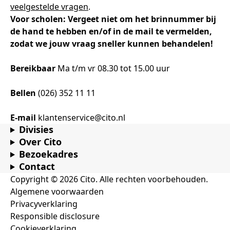
Samen bouwen voor het vo
Training Toetsdeskundige
veelgestelde vragen
.
Nieuwsbrief Kijk- en luistertoetsen
Training Examencommissie
Voor scholen: Vergeet niet om het brinnummer bij
Aanmelden nieuwsbrief ho
Alfabetisering
NLQF kwalificatie
Zorg & welzijn
Nienke Elijzen
Promotieonderzoek
Een toets beoordelen
Werken bij
Docenten gezocht
Snel naar
Snel naar
Snel naar
de hand te hebben en/of in de mail te vermelden,
Bestellen
Ondersteuning
Meer (beroeps)examens
zodat we jouw vraag sneller kunnen behandelen!
Jaarkalender
Reken- en taalontwikkeling
Vakmanschap Warmtepomp
Op de hoogte blijven
Vakmanschap Zonnestroom
Kim Hendriks-Cornelissen
De leeropbrengst van toetsen
Zzp-trainers gezocht
Snel naar
Snel naar
Snel naar
Bereikbaar
Ma t/m vr 08.30 tot 15.00 uur
Academische Woordenschattoets
Alfa-toetsen Volwassenenonderwijs
Themadossier basisvaardigheden
Onze opdrachtgevers
Alfa-toetsen ISK
Bellen
(026) 352 11 11
Saila Kiriwenno-Dovermann
Kennisbank Stichting Cito
Stageopdrachten
E-mail
klantenservice@cito.nl
Divisies
Over Cito
Peter van den Berg
Toetstechnische begrippenlijst
Collega's aan het woord
Bezoekadres
Contact
Copyright © 2026 Cito. Alle rechten voorbehouden.
Wouter Roelofs
Algemene voorwaarden
Privacyverklaring
Responsible disclosure
Cookieverklaring