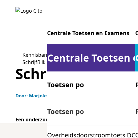
Centrale Toetsen en Examens
Centrale Toetsen
Kennisbank Stichting Cito
SchrijfBlik
SchrijfBlik
Toetsen po
Door: Marjolein Jongbloed, Aranka Bijl, Jasmijn Muld
Centrale examens vo
Toetsen po
Een onderzoek naar het gebruik van AI in schrijf
Overheidsdoorstroomtoets DO
Centrale examens mbo
Generatieve AI in het onderwijs, zoals 