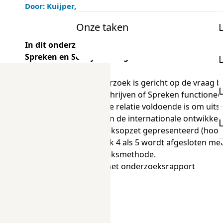
Door: Kuijper, H., Bergsma, A., & Bechger, T.
|
01-08-20
Onze taken
Voor docenten
Onderzoek en projecten
In dit onderzoeksrapport lees je over het cesuur
Spreken en Schrijven Programma I.
Informatie
K
mbo Nederlandse taal
Het onderzoek is gericht op de vraag 
niveau Schrijven of Spreken functionee
Over examens
en of deze relatie voldoende is om uit
mbo Engels
schets van de internationale ontwikke
Onderzoek
onderzoeksopzet gepresenteerd (hoofds
docentenparticipatie
hoofdstuk 4 als 5 wordt afgesloten me
Projecten
onderzoeksmethode.
Ga naar het onderzoeksrapport
onze expertise