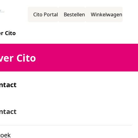
Cito Portal
Bestellen
Winkelwagen
r Cito
novatie
ver Cito
ntact
ssie
mens
ntact
zoek
ganisatiestructuur