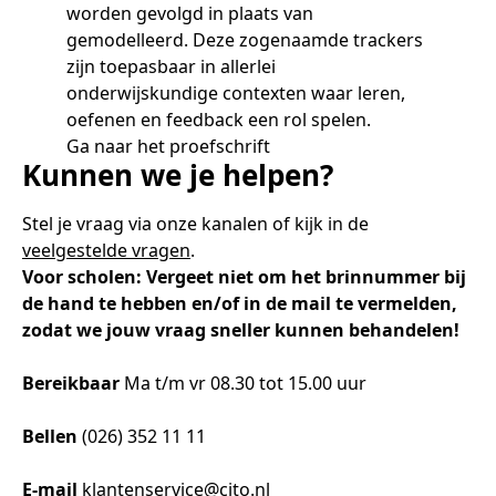
Samen bouwen voor het vo
Training Toetsdeskundige
worden gevolgd in plaats van
Nieuwsbrief Kijk- en luistertoetsen
Training Examencommissie
gemodelleerd. Deze zogenaamde trackers
Aanmelden nieuwsbrief ho
Alfabetisering
NLQF kwalificatie
Zorg & welzijn
Nienke Elijzen
Promotieonderzoek
Een toets beoordelen
Werken bij
Docenten gezocht
Snel naar
Snel naar
Snel naar
zijn toepasbaar in allerlei
Bestellen
Ondersteuning
Meer (beroeps)examens
onderwijskundige contexten waar leren,
Jaarkalender
Reken- en taalontwikkeling
Vakmanschap Warmtepomp
Op de hoogte blijven
Vakmanschap Zonnestroom
oefenen en feedback een rol spelen.
Kim Hendriks-Cornelissen
De leeropbrengst van toetsen
Zzp-trainers gezocht
Snel naar
Snel naar
Snel naar
Ga naar het proefschrift
Academische Woordenschattoets
Alfa-toetsen Volwassenenonderwijs
Themadossier basisvaardigheden
Kunnen we je helpen?
Onze opdrachtgevers
Alfa-toetsen ISK
Stel je vraag via onze kanalen of kijk in de
Saila Kiriwenno-Dovermann
Kennisbank Stichting Cito
Stageopdrachten
veelgestelde vragen
.
Voor scholen: Vergeet niet om het brinnummer bij
de hand te hebben en/of in de mail te vermelden,
Peter van den Berg
Toetstechnische begrippenlijst
Collega's aan het woord
zodat we jouw vraag sneller kunnen behandelen!
Bereikbaar
Ma t/m vr 08.30 tot 15.00 uur
Wouter Roelofs
Bellen
(026) 352 11 11
E-mail
klantenservice@cito.nl