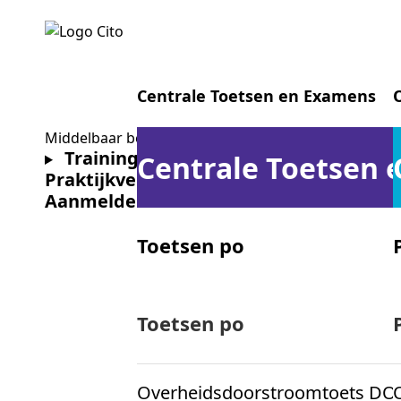
Centrale Toetsen en Examens
Middelbaar beroepsonderwijs
Training & advies mbo
Centrale Toetsen
Praktijkverhalen
Ons team
Aanmelden nieuwsbrief mbo
Toetsen po
Centrale examens vo
Toetsen po
Overheidsdoorstroomtoets DO
Centrale examens mbo