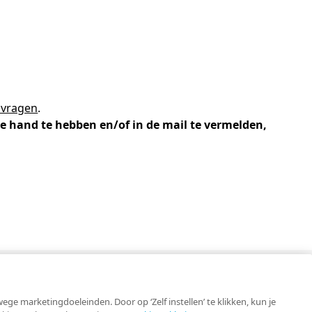
-trainers gezocht
en
geopdrachten
lega's aan het woord
 vragen
.
jst
e hand te hebben en/of in de mail te vermelden,
Contact
e marketingdoeleinden. Door op ‘Zelf instellen’ te klikken, kun je