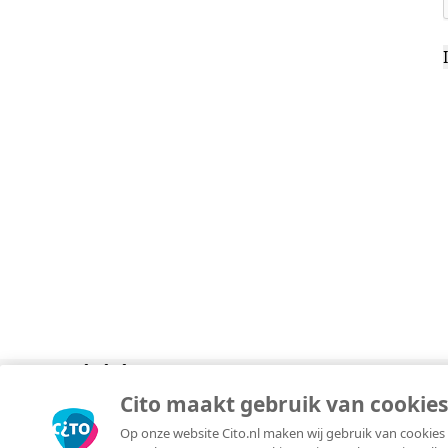
O
S
N
T
B
T
J
T
O
R
O
A
O
A
A
Divisies
Over
Copyright © 2026 Cito. Alle rechten voorbehouden.
Cito maakt gebruik van cookies
Algemene voorwaarden
Op onze website Cito.nl maken wij gebruik van cookies 
Privacyverklaring