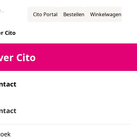
Cito Portal
Bestellen
Winkelwagen
r Cito
novatie
ver Cito
men zo snel mogelijk contact met je op.
ntact
ssie
mens
ntact
zoek
ganisatiestructuur