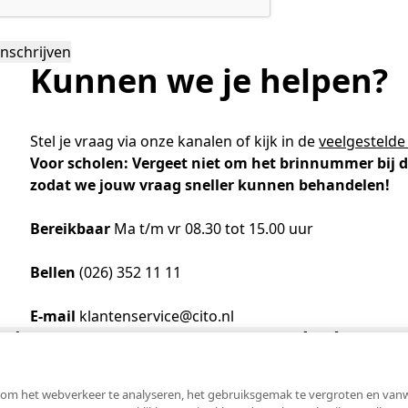
Academische Woordenschattoets
Werken bij
Zzp
Vakmanschap Warmtepomp
ntmoet de Pure Pubers
Basisexamen inburgering Buitenland
Willem-Jan van Gendt
Sociaal-emotionele ontwikkeling
NLQF kwalificatie
Snel naar
Snel naar
Vakmanschap Zonnestroom
amen bouwen voor het vo
Zorg & welzijn
De leeropbrengst van toets
ieuwsbrief Kijk- en luistertoetsen
raining Beoordelen
estellen
Training & advies ho
Sta
Snel naar
Kunnen we je helpen?
raining Toetsdeskundige
aarkalender
Staatsexamen Nt2
Nienke Elijzen
raining Examencommissie
ndersteuning
Kennisbank Stichting Cito
eken- en taalontwikkeling
Aanmelden nieuwsbrief ho
Col
p de hoogte blijven
Alfabetisering
Kim Hendriks-Cornelissen
Stel je vraag via onze kanalen of kijk in de
veelgestelde
Toetstechnische begrippenli
Snel naar
Voor scholen: Vergeet niet om het brinnummer bij d
Snel naar
zodat we jouw vraag sneller kunnen behandelen!
cademische Woordenschattoets
Saila Kiriwenno-Dovermann
nze opdrachtgevers
lfa-toetsen Volwassenenonderwijs
lfa-toetsen ISK
Bereikbaar
Ma t/m vr 08.30 tot 15.00 uur
Peter van den Berg
Bellen
(026) 352 11 11
Wouter Roelofs
E-mail
klantenservice@cito.nl
 Cito
Bezoekadres
om het webverkeer te analyseren, het gebruiksgemak te vergroten en vanweg