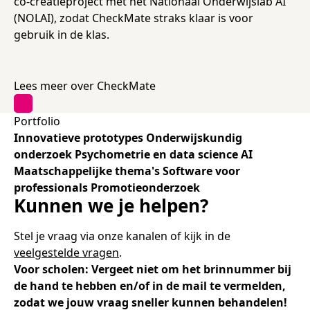
co-creatieproject met het Nationaal Onderwijslab AI
Samen bouwen voor het vo
Training Toetsdeskundige
Nieuwsbrief Kijk- en luistertoetsen
Training Examencommissie
(NOLAI), zodat CheckMate straks klaar is voor
Aanmelden nieuwsbrief ho
Alfabetisering
NLQF kwalificatie
Zorg & welzijn
Nienke Elijzen
Promotieonderzoek
Een toets beoordelen
Werken bij
Docenten gezocht
Snel naar
Snel naar
Snel naar
gebruik in de klas.
Bestellen
Ondersteuning
Meer (beroeps)examens
Jaarkalender
Reken- en taalontwikkeling
Vakmanschap Warmtepomp
Op de hoogte blijven
Vakmanschap Zonnestroom
Kim Hendriks-Cornelissen
De leeropbrengst van toetsen
Zzp-trainers gezocht
Lees meer over CheckMate
Snel naar
Snel naar
Snel naar
Academische Woordenschattoets
Alfa-toetsen Volwassenenonderwijs
Themadossier basisvaardigheden
Onze opdrachtgevers
Alfa-toetsen ISK
Portfolio
Innovatieve prototypes
Onderwijskundig
Saila Kiriwenno-Dovermann
Kennisbank Stichting Cito
Stageopdrachten
onderzoek
Psychometrie en data science
AI
Maatschappelijke thema's
Software voor
professionals
Promotieonderzoek
Peter van den Berg
Toetstechnische begrippenlijst
Collega's aan het woord
Kunnen we je helpen?
Stel je vraag via onze kanalen of kijk in de
Wouter Roelofs
veelgestelde vragen
.
Voor scholen: Vergeet niet om het brinnummer bij
de hand te hebben en/of in de mail te vermelden,
zodat we jouw vraag sneller kunnen behandelen!