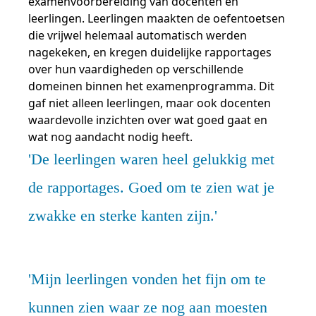
examenvoorbereiding van docenten en
Samen bouwen voor het vo
Training Toetsdeskundige
Nieuwsbrief Kijk- en luistertoetsen
Training Examencommissie
leerlingen. Leerlingen maakten de oefentoetsen
Aanmelden nieuwsbrief ho
Alfabetisering
NLQF kwalificatie
Zorg & welzijn
Nienke Elijzen
Promotieonderzoek
Een toets beoordelen
Werken bij
Docenten gezocht
Snel naar
Snel naar
Snel naar
die vrijwel helemaal automatisch werden
Bestellen
Ondersteuning
Meer (beroeps)examens
nagekeken, en kregen duidelijke rapportages
Jaarkalender
Reken- en taalontwikkeling
Vakmanschap Warmtepomp
over hun vaardigheden op verschillende
Op de hoogte blijven
Vakmanschap Zonnestroom
domeinen binnen het examenprogramma. Dit
Kim Hendriks-Cornelissen
De leeropbrengst van toetsen
Zzp-trainers gezocht
Snel naar
Snel naar
Snel naar
gaf niet alleen leerlingen, maar ook docenten
Academische Woordenschattoets
Alfa-toetsen Volwassenenonderwijs
Themadossier basisvaardigheden
Onze opdrachtgevers
Alfa-toetsen ISK
waardevolle inzichten over wat goed gaat en
wat nog aandacht nodig heeft.
Saila Kiriwenno-Dovermann
Kennisbank Stichting Cito
Stageopdrachten
De leerlingen waren heel gelukkig met
de rapportages. Goed om te zien wat je
Peter van den Berg
Toetstechnische begrippenlijst
Collega's aan het woord
zwakke en sterke kanten zijn.
Wouter Roelofs
Mijn leerlingen vonden het fijn om te
kunnen zien waar ze nog aan moesten