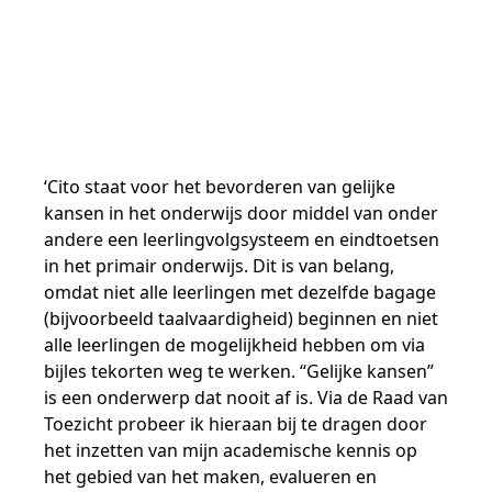
Samen bouwen voor het vo
Training Toetsdeskundige
Nieuwsbrief Kijk- en luistertoetsen
Training Examencommissie
Aanmelden nieuwsbrief ho
Alfabetisering
NLQF kwalificatie
Zorg & welzijn
Nienke Elijzen
Promotieonderzoek
Een toets beoordelen
Werken bij
Docenten gezocht
Snel naar
Snel naar
Snel naar
Bestellen
Ondersteuning
Meer (beroeps)examens
Jaarkalender
Reken- en taalontwikkeling
Vakmanschap Warmtepomp
Op de hoogte blijven
Vakmanschap Zonnestroom
Kim Hendriks-Cornelissen
De leeropbrengst van toetsen
Zzp-trainers gezocht
Snel naar
Snel naar
Snel naar
Academische Woordenschattoets
Alfa-toetsen Volwassenenonderwijs
Themadossier basisvaardigheden
Onze opdrachtgevers
Alfa-toetsen ISK
‘Cito staat voor het bevorderen van gelijke
kansen in het onderwijs door middel van onder
Saila Kiriwenno-Dovermann
Kennisbank Stichting Cito
Stageopdrachten
andere een leerlingvolgsysteem en eindtoetsen
in het primair onderwijs. Dit is van belang,
omdat niet alle leerlingen met dezelfde bagage
Peter van den Berg
Toetstechnische begrippenlijst
Collega's aan het woord
(bijvoorbeeld taalvaardigheid) beginnen en niet
alle leerlingen de mogelijkheid hebben om via
bijles tekorten weg te werken. “Gelijke kansen”
is een onderwerp dat nooit af is. Via de Raad van
Wouter Roelofs
Toezicht probeer ik hieraan bij te dragen door
het inzetten van mijn academische kennis op
het gebied van het maken, evalueren en