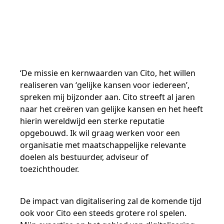
Samen bouwen voor het vo
Training Toetsdeskundige
Nieuwsbrief Kijk- en luistertoetsen
Training Examencommissie
Aanmelden nieuwsbrief ho
Alfabetisering
NLQF kwalificatie
Zorg & welzijn
Nienke Elijzen
Promotieonderzoek
Een toets beoordelen
Werken bij
Docenten gezocht
Snel naar
Snel naar
Snel naar
Bestellen
Ondersteuning
Meer (beroeps)examens
Jaarkalender
Reken- en taalontwikkeling
Vakmanschap Warmtepomp
Op de hoogte blijven
Vakmanschap Zonnestroom
Kim Hendriks-Cornelissen
De leeropbrengst van toetsen
Zzp-trainers gezocht
Snel naar
Snel naar
Snel naar
‘De missie en kernwaarden van Cito, het willen
Academische Woordenschattoets
Alfa-toetsen Volwassenenonderwijs
Themadossier basisvaardigheden
Onze opdrachtgevers
Alfa-toetsen ISK
realiseren van ‘gelijke kansen voor iedereen’,
spreken mij bijzonder aan. Cito streeft al jaren
Saila Kiriwenno-Dovermann
Kennisbank Stichting Cito
Stageopdrachten
naar het creëren van gelijke kansen en het heeft
hierin wereldwijd een sterke reputatie
opgebouwd. Ik wil graag werken voor een
Peter van den Berg
Toetstechnische begrippenlijst
Collega's aan het woord
organisatie met maatschappelijke relevante
doelen als bestuurder, adviseur of
toezichthouder.
Wouter Roelofs
De impact van digitalisering zal de komende tijd
ook voor Cito een steeds grotere rol spelen.