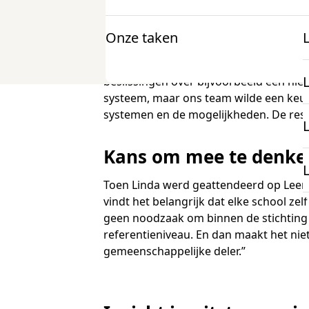
en inzicht in de referentieniveaus.”
Onze taken
Voor docenten
Onderzoek en projecten
Linda werkt al zo’n tien jaar op de open 
beslissingen over bijvoorbeeld een nie
Informatie
K
systeem, maar ons team wilde een keuze
mbo Nederlandse taal
systemen en de mogelijkheden. De resul
Over examens
mbo Engels
Kans om mee te denke
Onderzoek
Toen Linda werd geattendeerd op Leerli
docentenparticipatie
vindt het belangrijk dat elke school ze
Projecten
geen noodzaak om binnen de stichting
referentieniveau. En dan maakt het niet
onze expertise
gemeenschappelijke deler.”