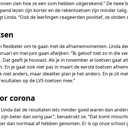
unnen zien hoe ze een som hebben uitgerekend.” De twee be
jpend lezen zijn korter en de rekentoetsen zijn minder talig
igt Linda. “Ook de leerlingen reageerden positief, ze vinden 
tsen
om flexibeler om te gaan met de afnamemomenten. Linda denk
bruari en mei-juni gaan afwijken. “Ik geloof niet zo in die s
at geeft je houvast. Als je in november al toetsen gaat af
. En je gaat ook niet pas in maart de eerste toetsen afneme
jk niet anders, maar idealiter plan je het anders. En je zit m
esultaten op de LVS-toetsen mee.”
or corona
Linda dat de resultaten iets minder goed waren dan andere j
 zijn beter dan vorig jaar”, benadrukt ze. “Dat komt missch
er dan normaal af hebben genomen. Er is op onze school 