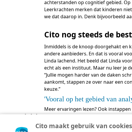
achterstanden op cognitief gebied. Op 
Leerkrachten merken dat kinderen niet 
we dat daarop in. Denk bijvoorbeeld a
Cito nog steeds de bes
Inmiddels is de knoop doorgehakt en ko
andere aanbieders. En dat is vooral voor
Linda lachend. Het beeld dat Linda voora
echt als een instituut. Maar nu leer je
“Jullie mogen harder van de daken schr
aankomt, stappen ze over naar een conc
keuze.”
Vooral op het gebied van anal
Meer ervaringen lezen?
Ook instappen i
Divisies
Over
Copyright © 2026 Cito. Alle rechten voorbehouden.
Cito maakt gebruik van cookies
Algemene voorwaarden