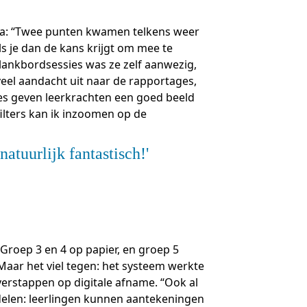
-trainers gezocht
nda: “Twee punten kwamen telkens weer
en
geopdrachten
Als je dan de kans krijgt om mee te
 klankbordsessies was ze zelf aanwezig,
veel aandacht uit naar de rapportages,
lega's aan het woord
ges geven leerkrachten een goed beeld
ilters kan ik inzoomen op de
jst
natuurlijk fantastisch!
 Groep 3 en 4 op papier, en groep 5
 Maar het viel tegen: het systeem werkte
verstappen op digitale afname. “Ook al
ordelen: leerlingen kunnen aantekeningen