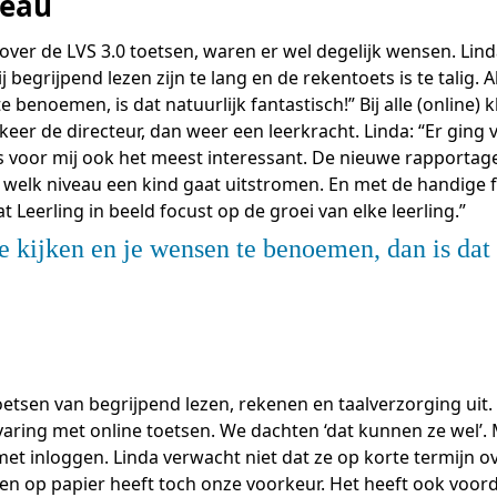
veau
Academische Woordenschattoets
Werken bij
Zzp
Vakmanschap Warmtepomp
ntmoet de Pure Pubers
Basisexamen inburgering Buitenland
Willem-Jan van Gendt
Sociaal-emotionele ontwikkeling
NLQF kwalificatie
Snel naar
Snel naar
Vakmanschap Zonnestroom
amen bouwen voor het vo
over de LVS 3.0 toetsen, waren er wel degelijk wensen. Li
Zorg & welzijn
De leeropbrengst van toets
ieuwsbrief Kijk- en luistertoetsen
raining Beoordelen
estellen
Training & advies ho
Sta
j begrijpend lezen zijn te lang en de rekentoets is te talig. 
Snel naar
raining Toetsdeskundige
aarkalender
Staatsexamen Nt2
Nienke Elijzen
e benoemen, is dat natuurlijk fantastisch!” Bij alle (online)
raining Examencommissie
ndersteuning
Kennisbank Stichting Cito
eer de directeur, dan weer een leerkracht. Linda: “Er ging 
eken- en taalontwikkeling
Aanmelden nieuwsbrief ho
Col
p de hoogte blijven
 is voor mij ook het meest interessant. De nieuwe rapporta
Alfabetisering
Kim Hendriks-Cornelissen
p welk niveau een kind gaat uitstromen. En met de handige f
Toetstechnische begrippenli
Snel naar
t Leerling in beeld focust op de groei van elke leerling.”
Snel naar
cademische Woordenschattoets
Saila Kiriwenno-Dovermann
e kijken en je wensen te benoemen, dan is dat 
nze opdrachtgevers
lfa-toetsen Volwassenenonderwijs
lfa-toetsen ISK
Peter van den Berg
Wouter Roelofs
etsen van begrijpend lezen, rekenen en taalverzorging uit.
rvaring met online toetsen. We dachten ‘dat kunnen ze wel’.
t inloggen. Linda verwacht niet dat ze op korte termijn o
etsen op papier heeft toch onze voorkeur. Het heeft ook vo