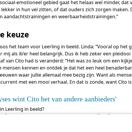
sociaal-emotioneel gebied gaat het helaas wel minder, dat
lekker in hun vel zitten, of dat ouders zich zorgen maken.
an aandachtstrainingen en weerbaarheidstrainingen.”
te keuze
os het team voor Leerling in beeld. Linda: “Vooral op het g
 mij als ib’er heel belangrijk. Dus ik heb zeker een pleidoo
f van Cito had is veranderd: “Het was zo leuk om een kijkje 
 de mensen kennen en ontdek je dat het een heel benaderbare 
eeuwen waar jullie allemaal mee bezig zijn. Want als mense
urrent met een mooi verhaal. En dat is zonde, want Cito is
yses wint Cito het van andere aanbieders
n Leerling in beeld?
 Cito
Bezoekadres