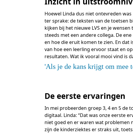
Inzicht in uitstroomni
O
S
Hoewel Linda dus niet ontevreden was 
N
T
B
ter sprake: de teksten van de toetsen bi
T
J
kijken bij het nieuwe LVS en je wensen t
T
O
steeds met een andere collega. De ene k
R
O
en hoe die eruit komen te zien. En dat
van hoe een leerling ervoor staat en o
resultaten. Wat ik vooral mooi vind is da
A
Als je de kans krijgt om mee t
O
A
A
De eerste ervaringen
In mei probeerden groep 3, 4 en 5 de to
digitaal. Linda: “Dat was onze eerste e
niet goed en er waren wat problemen me
zijn de kinderziektes er straks uit, to