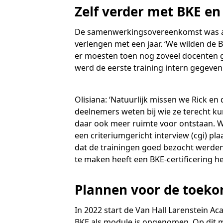
Zelf verder met BKE en
De samenwerkingsovereenkomst was afg
verlengen met een jaar. ‘We wilden de 
er moesten toen nog zoveel docenten ge
werd de eerste training intern gegeven
Olisiana: ‘Natuurlijk missen we Rick e
deelnemers weten bij wie ze terecht ku
daar ook meer ruimte voor ontstaan. Wij
een criteriumgericht interview (cgi) pl
dat de trainingen goed bezocht werden,
te maken heeft een BKE-certificering he
Plannen voor de toek
In 2022 start de Van Hall Larenstein A
BKE als module is opgenomen. Op dit mo