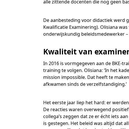
alle zittende docenten die nog geen ba
O
S
N
T
B
De aanbesteding voor didactiek werd 
T
J
Kwalificatie Examinering). Olisiana wa
T
O
onderwijskundig beleidsmedewerker – o
R
O
Kwaliteit van examine
A
In 2016 is vormgegeven aan de BKE-trai
O
A
A
training te volgen. Olisiana: ‘In het ka
mission impossible. Dat heeft te maken 
afkwamen sinds de verzelfstandiging.’
Het eerste jaar liep het hard: er werd
De reacties waren overwegend positief.
collega’s zeggen dat ze er écht iets aa
is gestegen. Het beleid was altijd dat