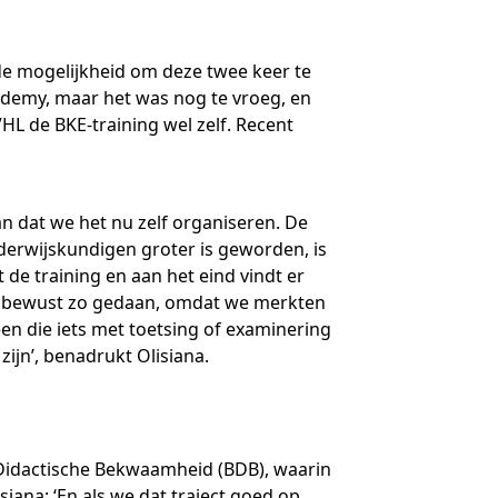
e mogelijkheid om deze twee keer te
cademy, maar het was nog te vroeg, en
HL de BKE-training wel zelf. Recent
an dat we het nu zelf organiseren. De
derwijskundigen groter is geworden, is
de training en aan het eind vindt er
n we bewust zo gedaan, omdat we merkten
en die iets met toetsing of examinering
zijn’, benadrukt Olisiana.
e Didactische Bekwaamheid (BDB), waarin
ana: ‘En als we dat traject goed op