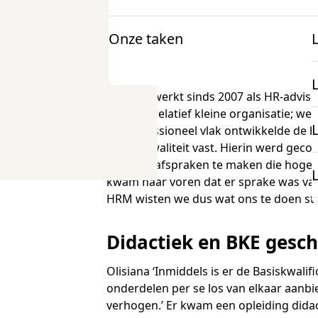
Hogeschool Van Hall Larenstein (HVHL), m
het opleidingsaanbod op natuur en omgev
verleden onderdeel van Wageningen Univers
Onze taken
Voor docenten
verbetering van de docentkwaliteit. HR-adv
Onderzoek en projecten
Informatie
K
Olisiana werkt sinds 2007 als HR-advise
mbo Nederlandse taal
nog een relatief kleine organisatie; we 
op professioneel vlak ontwikkelde de ho
Over examens
docentkwaliteit vast. Hierin werd gec
mbo Engels
prestatieafspraken te maken die hoges
Onderzoek
kwam naar voren dat er sprake was van e
HRM wisten we dus wat ons te doen sto
docentenparticipatie
Projecten
Didactiek en BKE gesc
onze expertise
Olisiana ‘Inmiddels is er de Basiskwal
onderdelen per se los van elkaar aanbi
verhogen.’ Er kwam een opleiding didac