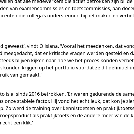
illen dat alle medewerkers die actief betrokken zijn bij de
leden van examencommissies en toetscommissies, aan docent
ocenten die collega’s ondersteunen bij het maken en verbet
d geweest’, vindt Olisiana. ‘Vooral het meedenken, dat vond i
rd meegedacht, dat er kritische vragen werden gesteld en
steeds blijven kijken naar hoe we het proces konden verbe
onden krijgen op het portfolio voordat ze dit definitief 
bruik van gemaakt.’
to is al sinds 2016 betrokken. ‘Er waren gedurende de sam
onze stabiele factor. Hij vond het echt leuk, dat kon je zie
 op. Zo werd de training over kennistoetsen en praktijktoet
oepsproduct als praktijktoets en de andere meer van de k
echt een klik.’