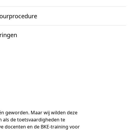
hool van Nederland. HVHL richt zich met
rschap. De hogeschool was in het
laatste jaren zet HVHL vol in op
k
ourprocedure
ppelijk) onderzoek
lgestelde vragen
dus daar moet je in investeren.’
arverslagen
ce
ringen
l naar
eve prototypes
trainingen. Olisiana: ‘We waren toen
uws
d van Bestuur en directie
rken bij Cito
l studenten en medewerkers groeide, ook
l naar
tact
an Hall Larenstein de notitie
uws
mhoog moest. Dit had ook met
ten
d van Toezicht
t de Nationale Studenten Enquête (NSE)
storie
ering (BKE)’, voegt Olisiana toe. Als
iesraden
pen
lega's gezocht
 één geworden. Maar wij wilden deze
enten gezocht
n als de toetsvaardigheden te
we docenten en de BKE-training voor