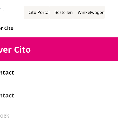
Cito Portal
Bestellen
Winkelwagen
r Cito
novatie
ver Cito
ntact
ssie
mens
ntact
zoek
ganisatiestructuur