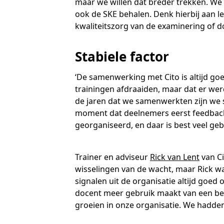
maar we willen dat breder trekken. We w
ook de SKE behalen. Denk hierbij aan 
kwaliteitszorg van de examinering of d
Stabiele factor
‘De samenwerking met Cito is altijd goe
trainingen afdraaiden, maar dat er we
de jaren dat we samenwerkten zijn we 
moment dat deelnemers eerst feedback k
georganiseerd, en daar is best veel ge
Trainer en adviseur
Rick van Lent
van Ci
wisselingen van de wacht, maar Rick was 
signalen uit de organisatie altijd goed
docent meer gebruik maakt van een ber
groeien in onze organisatie. We hadden 