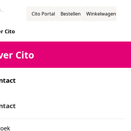
Cito Portal
Bestellen
Winkelwagen
r Cito
novatie
ver Cito
ntact
ssie
mens
ntact
zoek
ganisatiestructuur