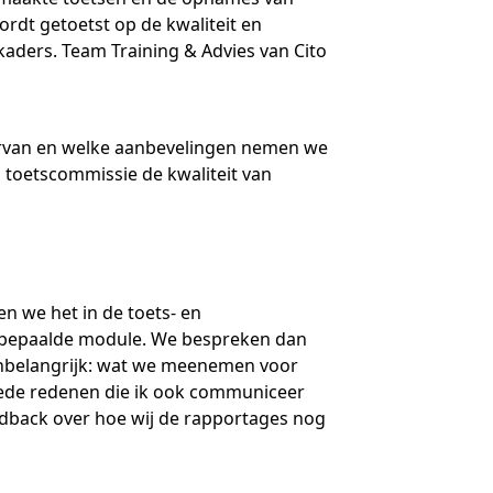
-trainers gezocht
dt getoetst op de kwaliteit en
aders. Team Training & Advies van Cito
en
geopdrachten
lega's aan het woord
 ervan en welke aanbevelingen nemen we
n toetscommissie de kwaliteit van
jst
n we het in de toets- en
n bepaalde module. We bespreken dan
 onbelangrijk: wat we meenemen voor
goede redenen die ik ook communiceer
eedback over hoe wij de rapportages nog