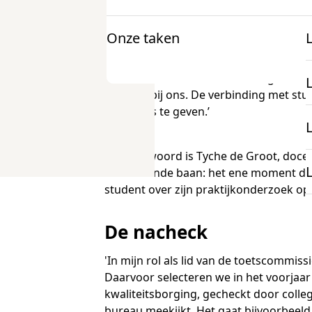
Hogeschool de Kempel is een hogeschool vo
maar ook voor de zij-instroom- of deeltijd
en trainingen en cursussen. Cito ondersteu
Onze taken
Voor docenten
Onderzoek en projecten
Het voordeel van een kleine hogeschool?
Informatie
K
centraal bij ons. De verbinding met st
mbo Nederlandse taal
onderwijs te geven.’
Over examens
mbo Engels
Aan het woord is Tyche de Groot, docen
Onderzoek
afwisselende baan: het ene moment do
student over zijn praktijkonderzoek op 
docentenparticipatie
Projecten
De nacheck
onze expertise
'In mijn rol als lid van de toetscommis
Daarvoor selecteren we in het voorjaar
kwaliteitsborging, gecheckt door collega
bureau meekijkt. Het gaat bijvoorbee