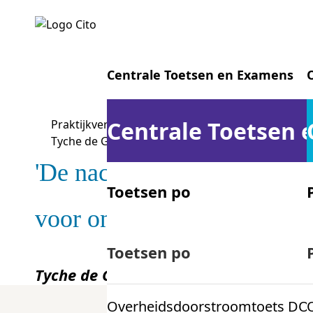
Centrale Toetsen en Examens
Centrale Toetsen
Praktijkverhalen
Tyche de Groot van Hogeschool de Kempel over ad
'De nacheck – onderdeel van
Toetsen po
voor ons echt heel belangrij
Centrale examens vo
Toetsen po
Tyche de Groot
Docent, tutor & lid examenco
Overheidsdoorstroomtoets DO
Centrale examens mbo