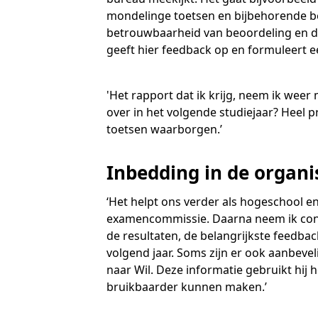
O
mondelinge toetsen en bijbehorende be
S
betrouwbaarheid van beoordeling en de 
N
T
B
geeft hier feedback op en formuleert ee
T
J
T
O
R
'Het rapport dat ik krijg, neem ik we
O
over in het volgende studiejaar? Heel p
toetsen waarborgen.’
A
O
A
Inbedding in de organi
A
‘Het helpt ons verder als hogeschool e
examencommissie. Daarna neem ik cont
de resultaten, de belangrijkste feedba
volgend jaar. Soms zijn er ook aanbeve
naar Wil. Deze informatie gebruikt hij 
bruikbaarder kunnen maken.’