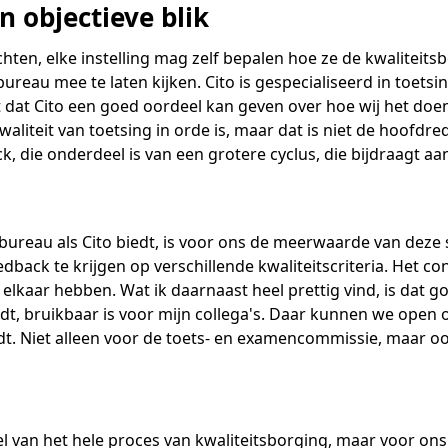
 objectieve blik
 richten, elke instelling mag zelf bepalen hoe ze de kwaliteit
ureau mee te laten kijken. Cito is gespecialiseerd in toetsi
t dat Cito een goed oordeel kan geven over hoe wij het doen.
kwaliteit van toetsing in orde is, maar dat is niet de hoo
, die onderdeel is van een grotere cyclus, die bijdraagt aa
 bureau als Cito biedt, is voor ons de meerwaarde van deze
dback te krijgen op verschillende kwaliteitscriteria. Het con
lkaar hebben. Wat ik daarnaast heel prettig vind, is dat g
t, bruikbaar is voor mijn collega's. Daar kunnen we open 
. Niet alleen voor de toets- en examencommissie, maar ook 
 van het hele proces van kwaliteitsborging, maar voor ons 