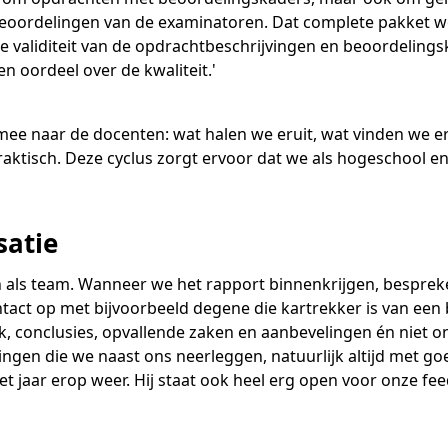
Academische Woordenschattoets
Werken bij
Zzp
Vakmanschap Warmtepomp
ntmoet de Pure Pubers
oordelingen van de examinatoren. Dat complete pakket wor
Basisexamen inburgering Buitenland
Willem-Jan van Gendt
Sociaal-emotionele ontwikkeling
NLQF kwalificatie
Snel naar
Snel naar
Vakmanschap Zonnestroom
amen bouwen voor het vo
validiteit van de opdrachtbeschrijvingen en beoordelingsk
Zorg & welzijn
De leeropbrengst van toets
ieuwsbrief Kijk- en luistertoetsen
raining Beoordelen
estellen
Training & advies ho
Sta
n oordeel over de kwaliteit.'
Snel naar
raining Toetsdeskundige
aarkalender
Staatsexamen Nt2
Nienke Elijzen
raining Examencommissie
ndersteuning
Kennisbank Stichting Cito
eken- en taalontwikkeling
Aanmelden nieuwsbrief ho
Col
er mee naar de docenten: wat halen we eruit, wat vinden we
p de hoogte blijven
Alfabetisering
Kim Hendriks-Cornelissen
raktisch. Deze cyclus zorgt ervoor dat we als hogeschool e
Toetstechnische begrippenli
Snel naar
Snel naar
cademische Woordenschattoets
Saila Kiriwenno-Dovermann
nze opdrachtgevers
lfa-toetsen Volwassenenonderwijs
satie
lfa-toetsen ISK
Peter van den Berg
n als team. Wanneer we het rapport binnenkrijgen, bespreke
act op met bijvoorbeeld degene die kartrekker is van ee
ck, conclusies, opvallende zaken en aanbevelingen én niet
Wouter Roelofs
lingen die we naast ons neerleggen, natuurlijk altijd met 
het jaar erop weer. Hij staat ook heel erg open voor onze f