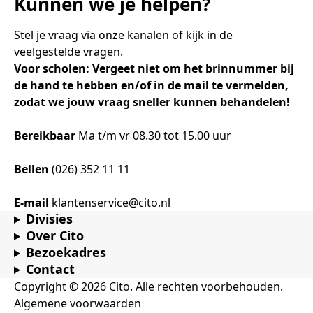
Kunnen we je helpen?
Samen bouwen voor het vo
Training Toetsdeskundige
Nieuwsbrief Kijk- en luistertoetsen
Training Examencommissie
Aanmelden nieuwsbrief ho
Alfabetisering
NLQF kwalificatie
Zorg & welzijn
Nienke Elijzen
Promotieonderzoek
Een toets beoordelen
Werken bij
Docenten gezocht
Snel naar
Snel naar
Snel naar
Stel je vraag via onze kanalen of kijk in de
Bestellen
Ondersteuning
Meer (beroeps)examens
veelgestelde vragen
.
Jaarkalender
Reken- en taalontwikkeling
Vakmanschap Warmtepomp
Voor scholen: Vergeet niet om het brinnummer bij
Op de hoogte blijven
Vakmanschap Zonnestroom
de hand te hebben en/of in de mail te vermelden,
Kim Hendriks-Cornelissen
De leeropbrengst van toetsen
Zzp-trainers gezocht
Snel naar
Snel naar
Snel naar
zodat we jouw vraag sneller kunnen behandelen!
Academische Woordenschattoets
Alfa-toetsen Volwassenenonderwijs
Themadossier basisvaardigheden
Onze opdrachtgevers
Alfa-toetsen ISK
Bereikbaar
Ma t/m vr 08.30 tot 15.00 uur
Saila Kiriwenno-Dovermann
Kennisbank Stichting Cito
Stageopdrachten
Bellen
(026) 352 11 11
Peter van den Berg
Toetstechnische begrippenlijst
Collega's aan het woord
E-mail
klantenservice@cito.nl
Divisies
Over Cito
Bezoekadres
Wouter Roelofs
Contact
Copyright © 2026 Cito. Alle rechten voorbehouden.
Algemene voorwaarden