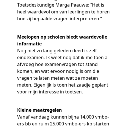
Samen bouwen voor het vo
Training Toetsdeskundige
Toetsdeskundige Marga Paauwe: “Het is
Nieuwsbrief Kijk- en luistertoetsen
Training Examencommissie
heel waardevol om van leerlingen te horen
Aanmelden nieuwsbrief ho
Alfabetisering
NLQF kwalificatie
Zorg & welzijn
Nienke Elijzen
Promotieonderzoek
Een toets beoordelen
Werken bij
Docenten gezocht
Snel naar
Snel naar
Snel naar
hoe zij bepaalde vragen interpreteren.”
Bestellen
Ondersteuning
Meer (beroeps)examens
Jaarkalender
Reken- en taalontwikkeling
Vakmanschap Warmtepomp
Op de hoogte blijven
Vakmanschap Zonnestroom
Kim Hendriks-Cornelissen
De leeropbrengst van toetsen
Zzp-trainers gezocht
Snel naar
Snel naar
Snel naar
Meelopen op scholen biedt waardevolle
Academische Woordenschattoets
Alfa-toetsen Volwassenenonderwijs
Themadossier basisvaardigheden
informatie
Onze opdrachtgevers
Alfa-toetsen ISK
Nog niet zo lang geleden deed ik zelf
eindexamen. Ik weet nog dat ik me toen al
Saila Kiriwenno-Dovermann
Kennisbank Stichting Cito
Stageopdrachten
afvroeg hoe examenvragen tot stand
komen, en wat ervoor nodig is om die
vragen te laten meten wat ze moeten
Peter van den Berg
Toetstechnische begrippenlijst
Collega's aan het woord
meten. Eigenlijk is toen het zaadje geplant
voor mijn interesse in toetsen.
Wouter Roelofs
Kleine maatregelen
Vanaf vandaag kunnen bijna 14.000 vmbo-
ers bb en ruim 25.000 vmbo-ers kb starten