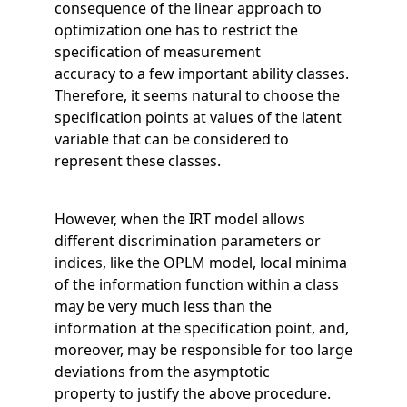
Samen bouwen voor het vo
Training Toetsdeskundige
consequence of the linear approach to
Nieuwsbrief Kijk- en luistertoetsen
Training Examencommissie
optimization one has to restrict the
Aanmelden nieuwsbrief ho
Alfabetisering
NLQF kwalificatie
Zorg & welzijn
Nienke Elijzen
Promotieonderzoek
Een toets beoordelen
Werken bij
Docenten gezocht
Snel naar
Snel naar
Snel naar
specification of measurement
Bestellen
Ondersteuning
Meer (beroeps)examens
accuracy to a few important ability classes.
Jaarkalender
Reken- en taalontwikkeling
Vakmanschap Warmtepomp
Therefore, it seems natural to choose the
Op de hoogte blijven
Vakmanschap Zonnestroom
Kim Hendriks-Cornelissen
De leeropbrengst van toetsen
Zzp-trainers gezocht
Snel naar
Snel naar
Snel naar
specification points at values of the latent
Academische Woordenschattoets
Alfa-toetsen Volwassenenonderwijs
Themadossier basisvaardigheden
variable that can be considered to
Onze opdrachtgevers
Alfa-toetsen ISK
represent these classes.
Saila Kiriwenno-Dovermann
Kennisbank Stichting Cito
Stageopdrachten
However, when the IRT model allows
different discrimination parameters or
Peter van den Berg
Toetstechnische begrippenlijst
Collega's aan het woord
indices, like the OPLM model, local minima
of the information function within a class
may be very much less than the
information at the specification point, and,
Wouter Roelofs
moreover, may be responsible for too large
deviations from the asymptotic
property to justify the above procedure.