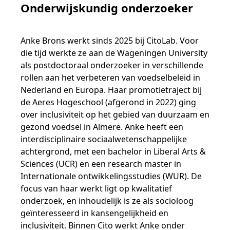
Samen bouwen voor het vo
Training Toetsdeskundige
Onderwijskundig onderzoeker
Nieuwsbrief Kijk- en luistertoetsen
Training Examencommissie
Aanmelden nieuwsbrief ho
Alfabetisering
NLQF kwalificatie
Zorg & welzijn
Nienke Elijzen
Promotieonderzoek
Een toets beoordelen
Werken bij
Docenten gezocht
Snel naar
Snel naar
Snel naar
Bestellen
Ondersteuning
Meer (beroeps)examens
Anke Brons werkt sinds 2025 bij CitoLab. Voor
Jaarkalender
Reken- en taalontwikkeling
Vakmanschap Warmtepomp
die tijd werkte ze aan de Wageningen University
Op de hoogte blijven
Vakmanschap Zonnestroom
Kim Hendriks-Cornelissen
De leeropbrengst van toetsen
Zzp-trainers gezocht
Snel naar
Snel naar
Snel naar
als postdoctoraal onderzoeker in verschillende
Academische Woordenschattoets
Alfa-toetsen Volwassenenonderwijs
Themadossier basisvaardigheden
rollen aan het verbeteren van voedselbeleid in
Onze opdrachtgevers
Alfa-toetsen ISK
Nederland en Europa. Haar promotietraject bij
de Aeres Hogeschool (afgerond in 2022) ging
Saila Kiriwenno-Dovermann
Kennisbank Stichting Cito
Stageopdrachten
over inclusiviteit op het gebied van duurzaam en
gezond voedsel in Almere. Anke heeft een
interdisciplinaire sociaalwetenschappelijke
Peter van den Berg
Toetstechnische begrippenlijst
Collega's aan het woord
achtergrond, met een bachelor in Liberal Arts &
Sciences (UCR) en een research master in
Internationale ontwikkelingsstudies (WUR). De
Wouter Roelofs
focus van haar werkt ligt op kwalitatief
onderzoek, en inhoudelijk is ze als socioloog
geïnteresseerd in kansengelijkheid en
inclusiviteit. Binnen Cito werkt Anke onder