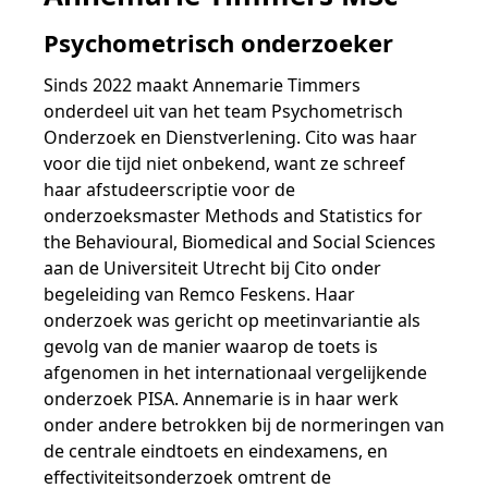
Samen bouwen voor het vo
Training Toetsdeskundige
Nieuwsbrief Kijk- en luistertoetsen
Training Examencommissie
Psychometrisch onderzoeker
Aanmelden nieuwsbrief ho
Alfabetisering
NLQF kwalificatie
Zorg & welzijn
Nienke Elijzen
Promotieonderzoek
Een toets beoordelen
Werken bij
Docenten gezocht
Snel naar
Snel naar
Snel naar
Bestellen
Ondersteuning
Meer (beroeps)examens
Sinds 2022 maakt Annemarie Timmers
Jaarkalender
Reken- en taalontwikkeling
Vakmanschap Warmtepomp
onderdeel uit van het team Psychometrisch
Op de hoogte blijven
Vakmanschap Zonnestroom
Kim Hendriks-Cornelissen
De leeropbrengst van toetsen
Zzp-trainers gezocht
Onderzoek en Dienstverlening. Cito was haar
Snel naar
Snel naar
Snel naar
Academische Woordenschattoets
Alfa-toetsen Volwassenenonderwijs
Themadossier basisvaardigheden
voor die tijd niet onbekend, want ze schreef
Onze opdrachtgevers
Alfa-toetsen ISK
haar afstudeerscriptie voor de
onderzoeksmaster Methods and Statistics for
Saila Kiriwenno-Dovermann
Kennisbank Stichting Cito
Stageopdrachten
the Behavioural, Biomedical and Social Sciences
aan de Universiteit Utrecht bij Cito onder
begeleiding van Remco Feskens. Haar
Peter van den Berg
Toetstechnische begrippenlijst
Collega's aan het woord
onderzoek was gericht op meetinvariantie als
gevolg van de manier waarop de toets is
afgenomen in het internationaal vergelijkende
Wouter Roelofs
onderzoek PISA. Annemarie is in haar werk
onder andere betrokken bij de normeringen van
de centrale eindtoets en eindexamens, en
effectiviteitsonderzoek omtrent de