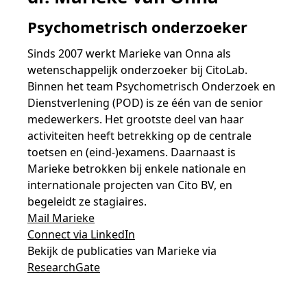
Samen bouwen voor het vo
Training Toetsdeskundige
Nieuwsbrief Kijk- en luistertoetsen
Training Examencommissie
Psychometrisch onderzoeker
Aanmelden nieuwsbrief ho
Alfabetisering
NLQF kwalificatie
Zorg & welzijn
Nienke Elijzen
Promotieonderzoek
Een toets beoordelen
Werken bij
Docenten gezocht
Snel naar
Snel naar
Snel naar
Bestellen
Ondersteuning
Meer (beroeps)examens
Sinds 2007 werkt Marieke van Onna als
Jaarkalender
Reken- en taalontwikkeling
Vakmanschap Warmtepomp
wetenschappelijk onderzoeker bij CitoLab.
Op de hoogte blijven
Vakmanschap Zonnestroom
Kim Hendriks-Cornelissen
De leeropbrengst van toetsen
Zzp-trainers gezocht
Binnen het team Psychometrisch Onderzoek en
Snel naar
Snel naar
Snel naar
Academische Woordenschattoets
Alfa-toetsen Volwassenenonderwijs
Themadossier basisvaardigheden
Dienstverlening (POD) is ze één van de senior
Onze opdrachtgevers
Alfa-toetsen ISK
medewerkers. Het grootste deel van haar
activiteiten heeft betrekking op de centrale
Saila Kiriwenno-Dovermann
Kennisbank Stichting Cito
Stageopdrachten
toetsen en (eind-)examens. Daarnaast is
Marieke betrokken bij enkele nationale en
internationale projecten van Cito BV, en
Peter van den Berg
Toetstechnische begrippenlijst
Collega's aan het woord
begeleidt ze stagiaires.
Mail Marieke
Connect via LinkedIn
Wouter Roelofs
Bekijk de publicaties van Marieke via
ResearchGate