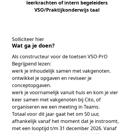
Samen bouwen voor het vo
Training Toetsdeskundige
leerkrachten of intern begeleiders
Nieuwsbrief Kijk- en luistertoetsen
Training Examencommissie
VSO/Praktijkonderwijs taal
Aanmelden nieuwsbrief ho
Alfabetisering
NLQF kwalificatie
Zorg & welzijn
Nienke Elijzen
Promotieonderzoek
Een toets beoordelen
Werken bij
Docenten gezocht
Snel naar
Snel naar
Snel naar
Bestellen
Ondersteuning
Meer (beroeps)examens
Jaarkalender
Reken- en taalontwikkeling
Vakmanschap Warmtepomp
Op de hoogte blijven
Vakmanschap Zonnestroom
Kim Hendriks-Cornelissen
De leeropbrengst van toetsen
Zzp-trainers gezocht
Snel naar
Snel naar
Snel naar
Solliciteer hier
Academische Woordenschattoets
Alfa-toetsen Volwassenenonderwijs
Themadossier basisvaardigheden
Wat ga je doen?
Onze opdrachtgevers
Alfa-toetsen ISK
Als constructeur voor de toetsen VSO-PrO
Saila Kiriwenno-Dovermann
Kennisbank Stichting Cito
Stageopdrachten
Begrijpend lezen:
werk je inhoudelijk samen met vakgenoten.
ontwikkel je opgaven en reviseer je
Peter van den Berg
Toetstechnische begrippenlijst
Collega's aan het woord
conceptopgaven.
werk je voornamelijk vanuit huis en kom je vier
keer samen met vakgenoten bij Cito, of
organiseren we een meeting in Teams.
Wouter Roelofs
Totaal voor dit jaar gaat het om 50 uur,
afhankelijk vanaf het moment dat je instroomt,
met een looptijd t/m 31 december 2026. Vanaf