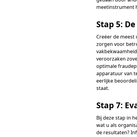
meetinstrument 
Stap 5: D
Creëer de meest
zorgen voor betr
vakbekwaamheid. 
veroorzaken zove
optimale fraudepr
apparatuur van te
eerlijke beoorde
staat.
Stap 7: Ev
Bij deze stap in h
wat u als organis
de resultaten? In