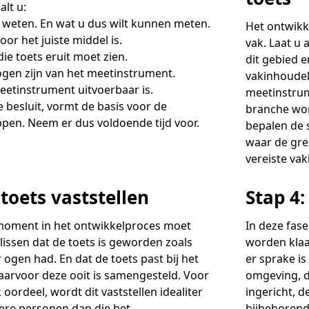
Academische Woordenschattoets
Werken bij
Zzp
alt u:
Vakmanschap Warmtepomp
ntmoet de Pure Pubers
Basisexamen inburgering Buitenland
Willem-Jan van Gendt
Sociaal-emotionele ontwikkeling
NLQF kwalificatie
Snel naar
t weten. En wat u dus wilt kunnen meten.
Snel naar
Vakmanschap Zonnestroom
amen bouwen voor het vo
Het ontwikk
Zorg & welzijn
De leeropbrengst van toets
ieuwsbrief Kijk- en luistertoetsen
raining Beoordelen
oor het juiste middel is.
estellen
vak. Laat u 
Training & advies ho
Sta
Snel naar
raining Toetsdeskundige
aarkalender
 die toets eruit moet zien.
dit gebied 
Staatsexamen Nt2
Nienke Elijzen
raining Examencommissie
ndersteuning
gen zijn van het meetinstrument.
vakinhoudeli
Kennisbank Stichting Cito
eken- en taalontwikkeling
eetinstrument uitvoerbaar is.
Aanmelden nieuwsbrief ho
Col
meetinstrum
p de hoogte blijven
Alfabetisering
Kim Hendriks-Cornelissen
e besluit, vormt de basis voor de
branche wo
Toetstechnische begrippenli
pen. Neem er dus voldoende tijd voor.
Snel naar
bepalen de 
Snel naar
cademische Woordenschattoets
waar de gren
Saila Kiriwenno-Dovermann
nze opdrachtgevers
lfa-toetsen Volwassenenonderwijs
vereiste va
lfa-toetsen ISK
 toets vaststellen
Stap 4:
Peter van den Berg
moment in het ontwikkelproces moet
In deze fase
Wouter Roelofs
issen dat de toets is geworden zoals
worden klaa
 ogen had. En dat de toets past bij het
er sprake i
aarvoor deze ooit is samengesteld. Voor
omgeving, 
oordeel, wordt dit vaststellen idealiter
ingericht, 
re personen dan die het
bijbehorend