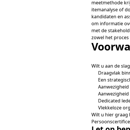
meetmethode krijg
itemanalyse of d
kandidaten en ass
om informatie ove
met de stakehold
zowel het proces 
Voorwa
Wilt u aan de sla
Draagvlak binn
Een strategisc
Aanwezigheid 
Aanwezigheid 
Dedicated leden
Vlekkeloze orga
Wilt u hier graag
Persoonscertific
Let op be