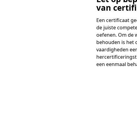
van certif
Een certificaat g
de juiste compete
oefenen. Om de w
behouden is het 
vaardigheden een
hercertificerings
een eenmaal beha