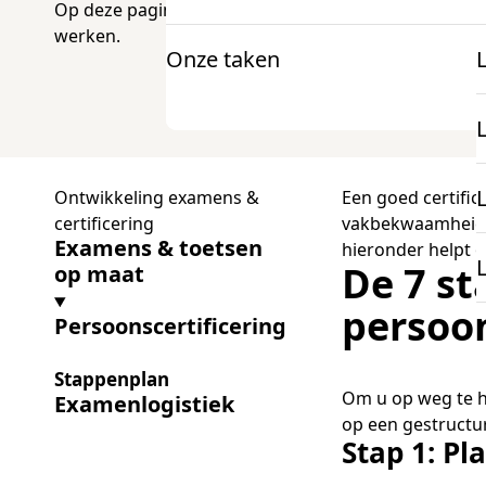
Op deze pagina leest u hoe u in 7 stappen naar een 
werken.
Onze taken
Voor docenten
Onderzoek en projecten
Informatie
K
mbo Nederlandse taal
Ontwikkeling examens &
Een goed certific
Over examens
certificering
vakbekwaamheid b
mbo Engels
Examens & toetsen
hieronder helpt o
Onderzoek
De 7 s
op maat
docentenparticipatie
persoon
Persoonscertificering
Projecten
onze expertise
Stappenplan
Om u op weg te h
Examenlogistiek
op een gestructu
Stap 1: P