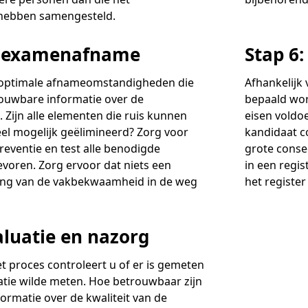
hebben samengesteld.
e examenafname
Stap 6
 optimale afnameomstandigheden die
Afhankelijk
ouwbare informatie over de
bepaald wor
Zijn alle elementen die ruis kunnen
eisen voldo
el mogelijk geëlimineerd? Zorg voor
kandidaat c
eventie en test alle benodigde
grote conse
voren. Zorg ervoor dat niets een
in een regi
ling van de vakbekwaamheid in de weg
het register
aluatie en nazorg
et proces controleert u of er is gemeten
atie wilde meten. Hoe betrouwbaar zijn
formatie over de kwaliteit van de