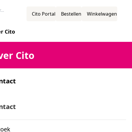
Cito Portal
Bestellen
Winkelwagen
r Cito
novatie
ver Cito
ntact
ssie
mens
ntact
zoek
ganisatiestructuur