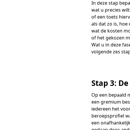
In deze stap bepa
O
wat u precies wil
S
N
T
of een toets hierv
B
T
J
als dat zo is, hoe
T
O
wat de kosten mo
R
of het gekozen m
O
Wat u in deze fas
volgende zes stap
A
O
A
A
Stap 3: De
Op een bepaald 
een gremium besl
iedereen het voor
beroepsprofiel w
een onafhankelijk 
gedaan door ande