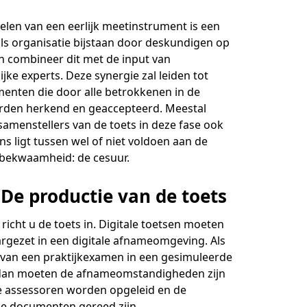
-trainers gezocht
elen van een eerlijk meetinstrument is een
en
als organisatie bijstaan door deskundigen op
geopdrachten
en combineer dit met de input van
jke experts. Deze synergie zal leiden tot
lega's aan het woord
enten die door alle betrokkenen in de
rden herkend en geaccepteerd. Meestal
jst
samenstellers van de toets in deze fase ook
s ligt tussen wel of niet voldoen aan de
kbekwaamheid: de cesuur.
 De productie van de toets
 richt u de toets in. Digitale toetsen moeten
rgezet in een digitale afnameomgeving. Als
s van een praktijkexamen in een gesimuleerde
dan moeten de afnameomstandigheden zijn
de assessoren worden opgeleid en de
e documenten gereed zijn.