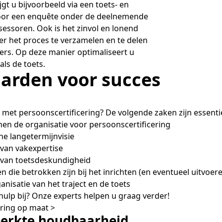
t u bijvoorbeeld via een toets- en
oor een enquête onder de deelnemende
essoren. Ook is het zinvol en lonend
r het proces te verzamelen en te delen
ers. Op deze manier optimaliseert u
als de toets.
arden voor succes
g met persoonscertificering? De volgende zaken zijn essentie
en de organisatie voor persoonscertificering
he langetermijnvisie
van vakexpertise
van toetsdeskundigheid
 die betrokken zijn bij het inrichten (en eventueel uitvoer
nisatie van het traject en de toets
 hulp bij? Onze experts helpen u graag verder!
ering op maat >
perkte houdbaarheid