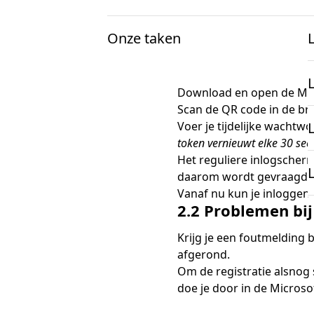
Microsoft Authenticator-
Stappenplan:
Onze taken
Open
FileLinx in
je browse
Voor docenten
Onderzoek en projecten
Vul het tijdelijke wachtwo
Open de ontvangen e-mail (
Download en open de Micro
Informatie
K
mbo Nederlandse taal
Scan de QR code in de br
Voer je tijdelijke wachtw
Over examens
token vernieuwt elke 30 se
mbo Engels
Het reguliere inlogscherm
Onderzoek
daarom wordt gevraagd. D
Vanaf nu kun je inloggen 
docentenparticipatie
2.2 Problemen bij
Projecten
Krijg je een foutmelding b
onze expertise
afgerond.
Om de registratie alsnog s
doe je door in de Microso