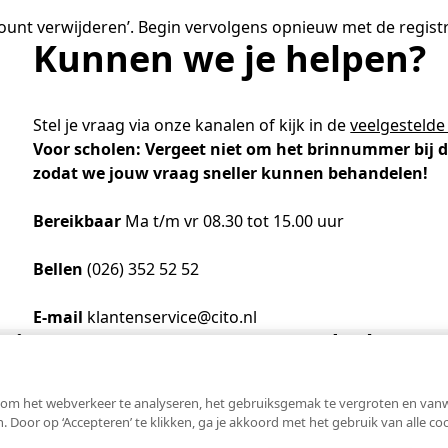
Academische Woordenschattoets
Werken bij
Zzp
Vakmanschap Warmtepomp
ntmoet de Pure Pubers
Basisexamen inburgering Buitenland
Willem-Jan van Gendt
count verwijderen’. Begin vervolgens opnieuw met de registr
Sociaal-emotionele ontwikkeling
NLQF kwalificatie
Snel naar
Snel naar
Vakmanschap Zonnestroom
amen bouwen voor het vo
Kunnen we je helpen?
Zorg & welzijn
De leeropbrengst van toets
ieuwsbrief Kijk- en luistertoetsen
raining Beoordelen
estellen
Training & advies ho
Sta
Snel naar
raining Toetsdeskundige
aarkalender
Staatsexamen Nt2
Nienke Elijzen
raining Examencommissie
ndersteuning
Kennisbank Stichting Cito
eken- en taalontwikkeling
Stel je vraag via onze kanalen of kijk in de
veelgestelde
Aanmelden nieuwsbrief ho
Col
p de hoogte blijven
Voor scholen: Vergeet niet om het brinnummer bij d
Alfabetisering
Kim Hendriks-Cornelissen
zodat we jouw vraag sneller kunnen behandelen!
Toetstechnische begrippenli
Snel naar
Snel naar
cademische Woordenschattoets
Saila Kiriwenno-Dovermann
Bereikbaar
Ma t/m vr 08.30 tot 15.00 uur
nze opdrachtgevers
lfa-toetsen Volwassenenonderwijs
lfa-toetsen ISK
Bellen
(026) 352 52 52
Peter van den Berg
E-mail
klantenservice@cito.nl
 Cito
Bezoekadres
Wouter Roelofs
om het webverkeer te analyseren, het gebruiksgemak te vergroten en vanweg
n. Door op ‘Accepteren’ te klikken, ga je akkoord met het gebruik van alle c