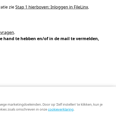
-trainers gezocht
atie zie
Stap 1 hierboven: Inloggen in FileLinx
.
en
geopdrachten
 vragen
.
lega's aan het woord
e hand te hebben en/of in de mail te vermelden,
jst
Contact
e marketingdoeleinden. Door op ‘Zelf instellen’ te klikken, kun je
ookies zoals omschreven in onze
cookieverklaring
.