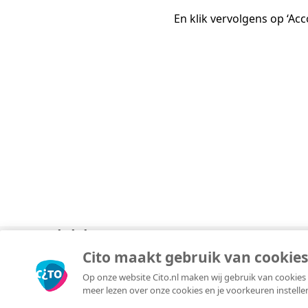
O
En klik vervolgens op ‘Ac
S
N
T
B
T
J
T
O
R
O
A
O
A
A
Divisies
Over
Copyright © 2026 Cito. Alle rechten voorbehouden.
Cito maakt gebruik van cookies
Algemene voorwaarden
Op onze website Cito.nl maken wij gebruik van cookies 
Privacyverklaring
meer lezen over onze cookies en je voorkeuren instelle
Responsible disclosure