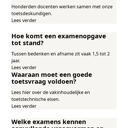
Samen bouwen voor het vo
Training Toetsdeskundige
Honderden docenten werken samen met onze
Nieuwsbrief Kijk- en luistertoetsen
Training Examencommissie
Aanmelden nieuwsbrief ho
Alfabetisering
NLQF kwalificatie
Zorg & welzijn
Nienke Elijzen
Promotieonderzoek
Een toets beoordelen
Werken bij
Docenten gezocht
Snel naar
Snel naar
Snel naar
toetsdeskundigen.
Bestellen
Ondersteuning
Meer (beroeps)examens
Lees verder
Jaarkalender
Reken- en taalontwikkeling
Vakmanschap Warmtepomp
Op de hoogte blijven
Vakmanschap Zonnestroom
Hoe komt een examenopgave
Kim Hendriks-Cornelissen
De leeropbrengst van toetsen
Zzp-trainers gezocht
Snel naar
Snel naar
Snel naar
tot stand?
Academische Woordenschattoets
Alfa-toetsen Volwassenenonderwijs
Themadossier basisvaardigheden
Onze opdrachtgevers
Alfa-toetsen ISK
Tussen bedenken en afname zit vaak 1,5 tot 2
Saila Kiriwenno-Dovermann
Kennisbank Stichting Cito
Stageopdrachten
jaar.
Lees verder
Waaraan moet een goede
toetsvraag voldoen?
Peter van den Berg
Toetstechnische begrippenlijst
Collega's aan het woord
Lees hier over de vakinhoudelijke en
toetstechnische eisen.
Wouter Roelofs
Lees verder
Welke examens kennen