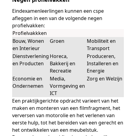
Samen bouwen voor het vo
Training Toetsdeskundige
Nieuwsbrief Kijk- en luistertoetsen
Training Examencommissie
Eindexamenleerlingen kunnen een cspe
Aanmelden nieuwsbrief ho
Alfabetisering
NLQF kwalificatie
Zorg & welzijn
Nienke Elijzen
Promotieonderzoek
Een toets beoordelen
Werken bij
Docenten gezocht
Snel naar
Snel naar
Snel naar
afleggen in een van de volgende negen
Bestellen
Ondersteuning
Meer (beroeps)examens
profielvakken:
Jaarkalender
Reken- en taalontwikkeling
Vakmanschap Warmtepomp
Op de hoogte blijven
Vakmanschap Zonnestroom
Profielvakkken
Kim Hendriks-Cornelissen
De leeropbrengst van toetsen
Zzp-trainers gezocht
Snel naar
Snel naar
Snel naar
Bouw, Wonen
Groen
Mobiliteit en
Academische Woordenschattoets
Alfa-toetsen Volwassenenonderwijs
Themadossier basisvaardigheden
en Interieur
Transport
Onze opdrachtgevers
Alfa-toetsen ISK
Dienstverlening
Horeca,
Produceren,
Saila Kiriwenno-Dovermann
Kennisbank Stichting Cito
Stageopdrachten
en Producten
Bakkerij en
Installeren en
Recreatie
Energie
Economie en
Media,
Zorg en Welzijn
Ondernemen
Vormgeving en
Peter van den Berg
Toetstechnische begrippenlijst
Collega's aan het woord
ICT
Een praktijkgerichte opdracht varieert van het
maken en monteren van een filmfragment, het
Wouter Roelofs
verversen van motorolie en het verlenen van
eerste hulp, tot het bereiden van een gerecht en
het ontwikkelen van een meubelstuk.