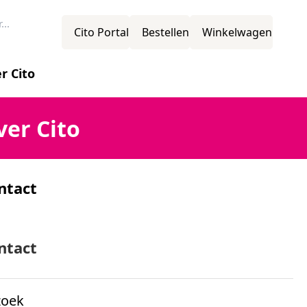
Cito Portal
Bestellen
Winkelwagen
r Cito
novatie
ver Cito
ntact
ssie
mens
ntact
zoek
ganisatiestructuur