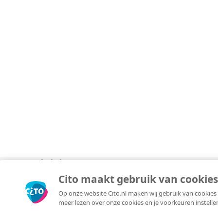
O
S
N
T
B
T
J
T
O
R
O
A
O
A
A
Divisies
Over
Copyright © 2026 Cito. Alle rechten voorbehouden.
Cito maakt gebruik van cookies
Algemene voorwaarden
Op onze website Cito.nl maken wij gebruik van cookies 
Privacyverklaring
meer lezen over onze cookies en je voorkeuren instelle
Responsible disclosure