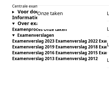
Centrale examens vo
Voor docenten
Onze taken
Informatie
Voor docenten
Onderzoek en projecten
Over examens
Examenproces
Onze taken
Informatie
K
Examenverslagen
mbo Nederlandse taal
Examenverslag 2023
Examenverslag 2022
Exam
Examenverslag 2019
Examenverslag 2018
Exam
Over examens
Examenverslag 2016
Examenverslag 2015
Exam
mbo Engels
Examenverslag 2013
Onderzoek
Examenverslag 2012
docentenparticipatie
Projecten
onze expertise