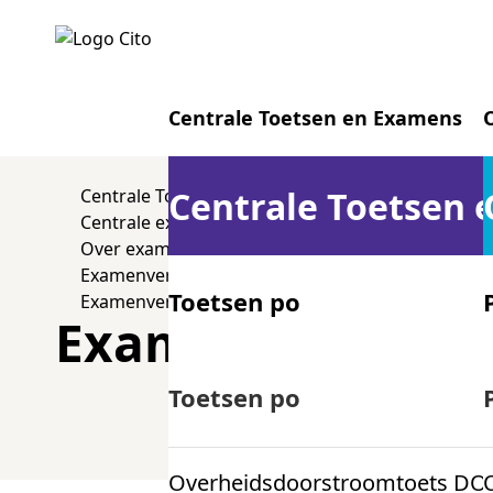
Centrale Toetsen en Examens
Centrale Toetsen
Centrale Toetsen en Examens
Centrale examens vo
Over examens
Examenverslagen
Toetsen po
Examenverslag 2019
Examenverslag 2
Centrale examens vo
Toetsen po
Overheidsdoorstroomtoets DO
Centrale examens mbo