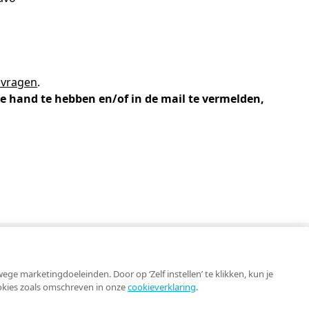
-trainers gezocht
en
geopdrachten
 vragen
.
lega's aan het woord
e hand te hebben en/of in de mail te vermelden,
jst
Contact
e marketingdoeleinden. Door op ‘Zelf instellen’ te klikken, kun je
ookies zoals omschreven in onze
cookieverklaring
.