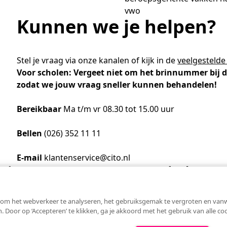
Academische Woordenschattoets
Werken bij
Zzp
Vakmanschap Warmtepomp
ntmoet de Pure Pubers
vwo
Basisexamen inburgering Buitenland
Willem-Jan van Gendt
Sociaal-emotionele ontwikkeling
NLQF kwalificatie
Snel naar
Snel naar
Vakmanschap Zonnestroom
amen bouwen voor het vo
Kunnen we je helpen?
Zorg & welzijn
De leeropbrengst van toets
ieuwsbrief Kijk- en luistertoetsen
raining Beoordelen
estellen
Training & advies ho
Sta
Snel naar
raining Toetsdeskundige
aarkalender
Staatsexamen Nt2
Nienke Elijzen
raining Examencommissie
ndersteuning
Kennisbank Stichting Cito
Stel je vraag via onze kanalen of kijk in de
veelgestelde
eken- en taalontwikkeling
Aanmelden nieuwsbrief ho
Col
p de hoogte blijven
Voor scholen: Vergeet niet om het brinnummer bij d
Alfabetisering
Kim Hendriks-Cornelissen
zodat we jouw vraag sneller kunnen behandelen!
Toetstechnische begrippenli
Snel naar
Snel naar
cademische Woordenschattoets
Bereikbaar
Ma t/m vr 08.30 tot 15.00 uur
Saila Kiriwenno-Dovermann
nze opdrachtgevers
lfa-toetsen Volwassenenonderwijs
lfa-toetsen ISK
Bellen
(026) 352 11 11
Peter van den Berg
E-mail
klantenservice@cito.nl
 Cito
Bezoekadres
Wouter Roelofs
om het webverkeer te analyseren, het gebruiksgemak te vergroten en vanweg
n. Door op ‘Accepteren’ te klikken, ga je akkoord met het gebruik van alle c