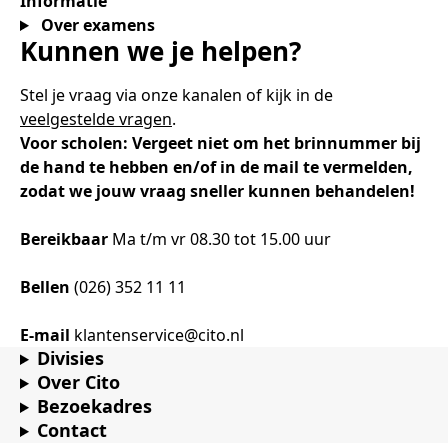
Informatie
Samen bouwen voor het vo
Training Toetsdeskundige
Over examens
Nieuwsbrief Kijk- en luistertoetsen
Training Examencommissie
Aanmelden nieuwsbrief ho
Alfabetisering
NLQF kwalificatie
Zorg & welzijn
Nienke Elijzen
Promotieonderzoek
Een toets beoordelen
Werken bij
Docenten gezocht
Kunnen we je helpen?
Snel naar
Snel naar
Snel naar
Bestellen
Ondersteuning
Meer (beroeps)examens
Jaarkalender
Reken- en taalontwikkeling
Vakmanschap Warmtepomp
Stel je vraag via onze kanalen of kijk in de
Op de hoogte blijven
Vakmanschap Zonnestroom
veelgestelde vragen
.
Kim Hendriks-Cornelissen
De leeropbrengst van toetsen
Zzp-trainers gezocht
Snel naar
Snel naar
Snel naar
Voor scholen: Vergeet niet om het brinnummer bij
Academische Woordenschattoets
Alfa-toetsen Volwassenenonderwijs
Themadossier basisvaardigheden
Onze opdrachtgevers
Alfa-toetsen ISK
de hand te hebben en/of in de mail te vermelden,
zodat we jouw vraag sneller kunnen behandelen!
Saila Kiriwenno-Dovermann
Kennisbank Stichting Cito
Stageopdrachten
Bereikbaar
Ma t/m vr 08.30 tot 15.00 uur
Peter van den Berg
Toetstechnische begrippenlijst
Collega's aan het woord
Bellen
(026) 352 11 11
E-mail
klantenservice@cito.nl
Divisies
Wouter Roelofs
Over Cito
Bezoekadres
Contact