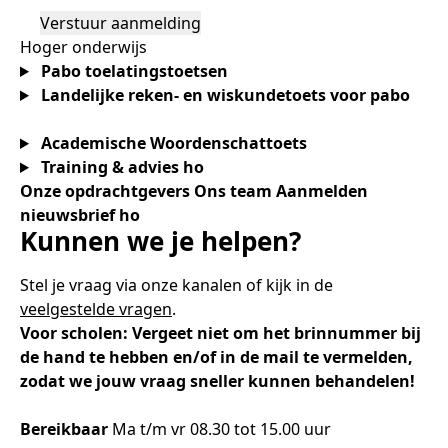
Samen bouwen voor het vo
Training Toetsdeskundige
Nieuwsbrief Kijk- en luistertoetsen
Training Examencommissie
Aanmelden nieuwsbrief ho
Alfabetisering
NLQF kwalificatie
Zorg & welzijn
Nienke Elijzen
Promotieonderzoek
Een toets beoordelen
Werken bij
Docenten gezocht
Snel naar
Snel naar
Snel naar
Hoger onderwijs
Bestellen
Ondersteuning
Meer (beroeps)examens
Pabo toelatingstoetsen
Jaarkalender
Reken- en taalontwikkeling
Vakmanschap Warmtepomp
Landelijke reken- en wiskundetoets voor pabo
Op de hoogte blijven
Vakmanschap Zonnestroom
Kim Hendriks-Cornelissen
De leeropbrengst van toetsen
Zzp-trainers gezocht
Snel naar
Snel naar
Snel naar
Academische Woordenschattoets
Academische Woordenschattoets
Alfa-toetsen Volwassenenonderwijs
Themadossier basisvaardigheden
Onze opdrachtgevers
Alfa-toetsen ISK
Training & advies ho
Onze opdrachtgevers
Ons team
Aanmelden
Saila Kiriwenno-Dovermann
Kennisbank Stichting Cito
Stageopdrachten
nieuwsbrief ho
Kunnen we je helpen?
Peter van den Berg
Toetstechnische begrippenlijst
Collega's aan het woord
Stel je vraag via onze kanalen of kijk in de
veelgestelde vragen
.
Voor scholen: Vergeet niet om het brinnummer bij
de hand te hebben en/of in de mail te vermelden,
Wouter Roelofs
zodat we jouw vraag sneller kunnen behandelen!
Bereikbaar
Ma t/m vr 08.30 tot 15.00 uur