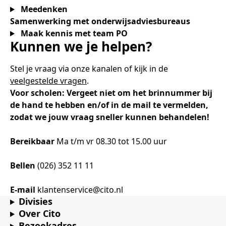
Samen bouwen voor het vo
Training Toetsdeskundige
Meedenken
Nieuwsbrief Kijk- en luistertoetsen
Training Examencommissie
Samenwerking met onderwijsadviesbureaus
Aanmelden nieuwsbrief ho
Alfabetisering
NLQF kwalificatie
Zorg & welzijn
Nienke Elijzen
Promotieonderzoek
Een toets beoordelen
Werken bij
Docenten gezocht
Snel naar
Snel naar
Snel naar
Maak kennis met team PO
Bestellen
Ondersteuning
Meer (beroeps)examens
Kunnen we je helpen?
Jaarkalender
Reken- en taalontwikkeling
Vakmanschap Warmtepomp
Op de hoogte blijven
Vakmanschap Zonnestroom
Kim Hendriks-Cornelissen
De leeropbrengst van toetsen
Zzp-trainers gezocht
Snel naar
Snel naar
Snel naar
Stel je vraag via onze kanalen of kijk in de
Academische Woordenschattoets
Alfa-toetsen Volwassenenonderwijs
Themadossier basisvaardigheden
veelgestelde vragen
.
Onze opdrachtgevers
Alfa-toetsen ISK
Voor scholen: Vergeet niet om het brinnummer bij
Saila Kiriwenno-Dovermann
Kennisbank Stichting Cito
Stageopdrachten
de hand te hebben en/of in de mail te vermelden,
zodat we jouw vraag sneller kunnen behandelen!
Bereikbaar
Ma t/m vr 08.30 tot 15.00 uur
Peter van den Berg
Toetstechnische begrippenlijst
Collega's aan het woord
Bellen
(026) 352 11 11
Wouter Roelofs
E-mail
klantenservice@cito.nl
Divisies
Over Cito
Bezoekadres