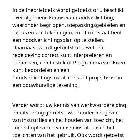
Samen bouwen voor het vo
Training Toetsdeskundige
Nieuwsbrief Kijk- en luistertoetsen
Training Examencommissie
In de theorietoets wordt getoetst of u beschikt
Aanmelden nieuwsbrief ho
Alfabetisering
NLQF kwalificatie
Zorg & welzijn
Nienke Elijzen
Promotieonderzoek
Een toets beoordelen
Werken bij
Docenten gezocht
Snel naar
Snel naar
Snel naar
over algemene kennis van noodverlichting,
Bestellen
Ondersteuning
Meer (beroeps)examens
waaronder begrippen, toepassingsgebieden en
Jaarkalender
Reken- en taalontwikkeling
Vakmanschap Warmtepomp
het lezen van tekeningen, en of u in staat bent
Op de hoogte blijven
Vakmanschap Zonnestroom
Kim Hendriks-Cornelissen
De leeropbrengst van toetsen
Zzp-trainers gezocht
Snel naar
Snel naar
Snel naar
een noodverlichtingsplan op te stellen.
Academische Woordenschattoets
Alfa-toetsen Volwassenenonderwijs
Themadossier basisvaardigheden
Daarnaast wordt getoetst of u wet- en
Onze opdrachtgevers
Alfa-toetsen ISK
regelgeving correct kunt interpreteren en
toepassen, een bestek of Programma van Eisen
Saila Kiriwenno-Dovermann
Kennisbank Stichting Cito
Stageopdrachten
kunt beoordelen en een
noodverlichtingsinstallatie kunt projecteren in
een bouwkundige tekening.
Peter van den Berg
Toetstechnische begrippenlijst
Collega's aan het woord
Verder wordt uw kennis van werkvoorbereiding
en uitvoering getoetst, waaronder het geven
Wouter Roelofs
van instructies en het houden van toezicht, het
correct opleveren van een installatie en het
toelichten van het gebruik. Ook wordt getoetst