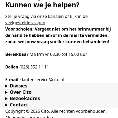
Samen bouwen voor het vo
Training Toetsdeskundige
Kunnen we je helpen?
Nieuwsbrief Kijk- en luistertoetsen
Training Examencommissie
Aanmelden nieuwsbrief ho
Alfabetisering
NLQF kwalificatie
Zorg & welzijn
Nienke Elijzen
Promotieonderzoek
Een toets beoordelen
Werken bij
Docenten gezocht
Snel naar
Snel naar
Snel naar
Stel je vraag via onze kanalen of kijk in de
Bestellen
Ondersteuning
Meer (beroeps)examens
veelgestelde vragen
Jaarkalender
Reken- en taalontwikkeling
Vakmanschap Warmtepomp
.
Op de hoogte blijven
Vakmanschap Zonnestroom
Voor scholen: Vergeet niet om het brinnummer bij
Kim Hendriks-Cornelissen
De leeropbrengst van toetsen
Zzp-trainers gezocht
Snel naar
Snel naar
Snel naar
de hand te hebben en/of in de mail te vermelden,
Academische Woordenschattoets
Alfa-toetsen Volwassenenonderwijs
Themadossier basisvaardigheden
zodat we jouw vraag sneller kunnen behandelen!
Onze opdrachtgevers
Alfa-toetsen ISK
Saila Kiriwenno-Dovermann
Kennisbank Stichting Cito
Stageopdrachten
Bereikbaar
Ma t/m vr 08.30 tot 15.00 uur
Bellen
(026) 352 11 11
Peter van den Berg
Toetstechnische begrippenlijst
Collega's aan het woord
E-mail
klantenservice@cito.nl
Divisies
Over Cito
Wouter Roelofs
Bezoekadres
Contact
Copyright © 2026 Cito. Alle rechten voorbehouden.
Algemene voorwaarden