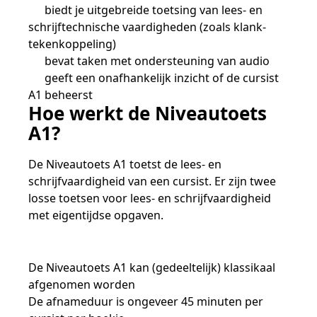
Samen bouwen voor het vo
Training Toetsdeskundige
biedt je uitgebreide toetsing van lees- en
Nieuwsbrief Kijk- en luistertoetsen
Training Examencommissie
schrijftechnische vaardigheden (zoals klank-
Aanmelden nieuwsbrief ho
Alfabetisering
NLQF kwalificatie
Zorg & welzijn
Nienke Elijzen
Promotieonderzoek
Een toets beoordelen
Werken bij
Docenten gezocht
Snel naar
Snel naar
Snel naar
tekenkoppeling)
Bestellen
Ondersteuning
Meer (beroeps)examens
Jaarkalender
Reken- en taalontwikkeling
Vakmanschap Warmtepomp
bevat taken met ondersteuning van audio
Op de hoogte blijven
Vakmanschap Zonnestroom
geeft een onafhankelijk inzicht of de cursist
Kim Hendriks-Cornelissen
De leeropbrengst van toetsen
Zzp-trainers gezocht
Snel naar
Snel naar
Snel naar
A1 beheerst
Academische Woordenschattoets
Alfa-toetsen Volwassenenonderwijs
Themadossier basisvaardigheden
Hoe werkt de Niveautoets
Onze opdrachtgevers
Alfa-toetsen ISK
A1?
Saila Kiriwenno-Dovermann
Kennisbank Stichting Cito
Stageopdrachten
De Niveautoets A1 toetst de lees- en
schrijfvaardigheid van een cursist. Er zijn twee
losse toetsen voor lees- en schrijfvaardigheid
Peter van den Berg
Toetstechnische begrippenlijst
Collega's aan het woord
met eigentijdse opgaven.
Wouter Roelofs
De Niveautoets A1 kan (gedeeltelijk) klassikaal
afgenomen worden
De afnameduur is ongeveer 45 minuten per