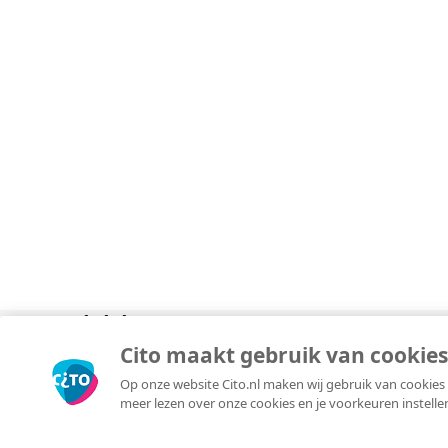
Divisies
Over
Copyright © 2026 Cito. Alle rechten voorbehouden.
Cito maakt gebruik van cookies
Algemene voorwaarden
Op onze website Cito.nl maken wij gebruik van cookies 
Privacyverklaring
meer lezen over onze cookies en je voorkeuren instelle
Responsible disclosure
Cookieverklaring