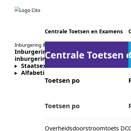
Centrale Toetsen en Examens
Inburgering & Nt2
Inburgeringsexamen
Basisexamen
Centrale Toetsen
inburgering Buitenland
Staatsexamen Nt2
Alfabetisering
Toetsen po
Centrale examens vo
Toetsen po
Overheidsdoorstroomtoets DO
Centrale examens mbo