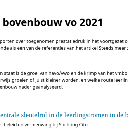
Academische Woordenschattoets
Werken bij
Zzp
Vakmanschap Warmtepomp
ntmoet de Pure Pubers
Basisexamen inburgering Buitenland
Willem-Jan van Gendt
Sociaal-emotionele ontwikkeling
NLQF kwalificatie
Snel naar
Snel naar
Vakmanschap Zonnestroom
amen bouwen voor het vo
Zorg & welzijn
De leeropbrengst van toets
ieuwsbrief Kijk- en luistertoetsen
raining Beoordelen
estellen
n bovenbouw vo 2021
Training & advies ho
Sta
Snel naar
raining Toetsdeskundige
aarkalender
Staatsexamen Nt2
Nienke Elijzen
raining Examencommissie
ndersteuning
Kennisbank Stichting Cito
eken- en taalontwikkeling
Aanmelden nieuwsbrief ho
Col
p de hoogte blijven
porten over toegenomen prestatiedruk in het voortgezet on
Alfabetisering
Kim Hendriks-Cornelissen
ende als een van de referenties van het artikel Steeds meer
Toetstechnische begrippenli
Snel naar
Snel naar
cademische Woordenschattoets
Saila Kiriwenno-Dovermann
nze opdrachtgevers
lfa-toetsen Volwassenenonderwijs
lfa-toetsen ISK
n staat is de groei van havo/vwo en de krimp van het vmbo.
Peter van den Berg
rwijs groeien of juist kleiner worden, en welke route leer
ovenbouw nader geanalyseerd.
Wouter Roelofs
entrale sleutelrol in de leerlingstromen in de
, beleid en vernieuwing bij Stichting Cito