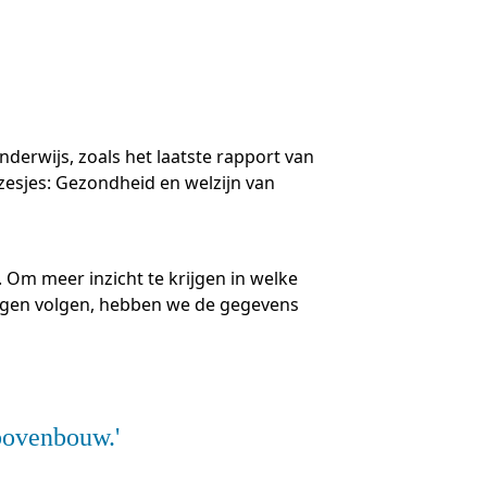
-trainers gezocht
en
geopdrachten
lega's aan het woord
derwijs, zoals het laatste rapport van
 zesjes: Gezondheid en welzijn van
jst
 Om meer inzicht te krijgen in welke
lingen volgen, hebben we de gegevens
 bovenbouw.