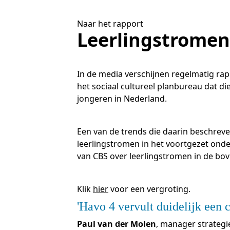
O
S
Naar het rapport
N
T
B
Leerlingstrome
T
J
T
O
R
O
In de media verschijnen regelmatig rap
het sociaal cultureel planbureau dat di
jongeren in Nederland.
A
O
A
A
Een van de trends die daarin beschreve
leerlingstromen in het voortgezet onde
van CBS over leerlingstromen in de b
Klik
hier
voor een vergroting.
Havo 4 vervult duidelijk een c
Paul van der Molen
, manager strategie