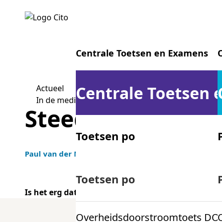
Centrale Toetsen en Examens
Centrale Toetsen
Actueel
In de media Steeds meer zesjes-CTE
Steeds meer zesj
Toetsen po
Paul van der Molen en Jos Keuning
|
01-02-2023
|
In d
Centrale examens vo
Toetsen po
Is het erg dat er zoveel zessen gegeven worden e
Overheidsdoorstroomtoets DO
Centrale examens mbo
In het artikel Steeds meer zesjes prese