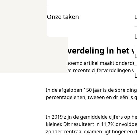
onderwijs in 1967, 1983 en 2019. Hier
gegeven? En hoe erg is dat?
Onze taken
Voor docenten
Onderzoek en projecten
Lees
hier
het volledige verslag.
Informatie
K
mbo Nederlandse taal
Cijferverdeling in het 
Over examens
Bovengenoemd artikel maakt onderdeel u
mbo Engels
hebben we recente cijferverdelingen v
Onderzoek
docentenparticipatie
In de afgelopen 150 jaar is de spreidi
Projecten
percentage enen, tweeën en drieën is ge
onze expertise
In 2019 zijn de gemiddelde cijfers op h
kleiner. Dit resulteert in 11,7% onvol
zonder centraal examen ligt hoger en d