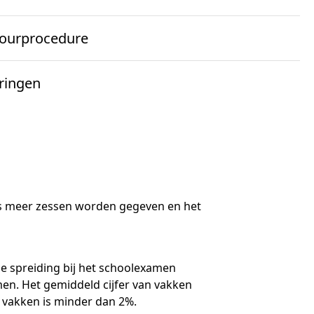
even. Waarom worden er zoveel zessen
k
ourprocedure
ppelijk) onderzoek
lgestelde vragen
arverslagen
ce
ringen
l naar
eve prototypes
uws
d van Bestuur en directie
rken bij Cito
l naar
tact
uws
wijs’. Naast historische ontwikkeling
ten
d van Toezicht
kken met en zonder centraal examen.
storie
iesraden
eds meer zessen worden gegeven en het
pen
lega's gezocht
de spreiding bij het schoolexamen
enten gezocht
men. Het gemiddeld cijfer van vakken
e vakken is minder dan 2%.