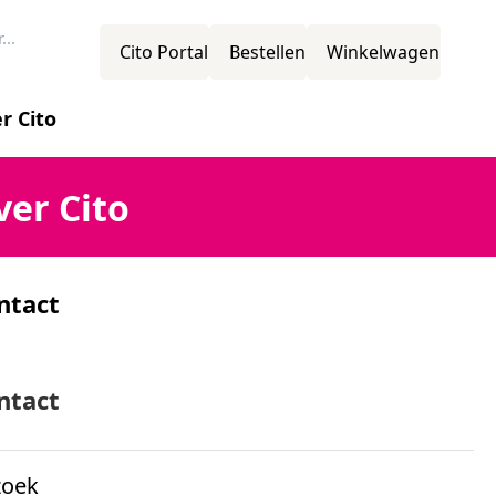
Cito Portal
Bestellen
Winkelwagen
r Cito
novatie
ver Cito
ntact
ssie
mens
ntact
n?
zoek
ganisatiestructuur
erdeling van cijfers in het voortgezet