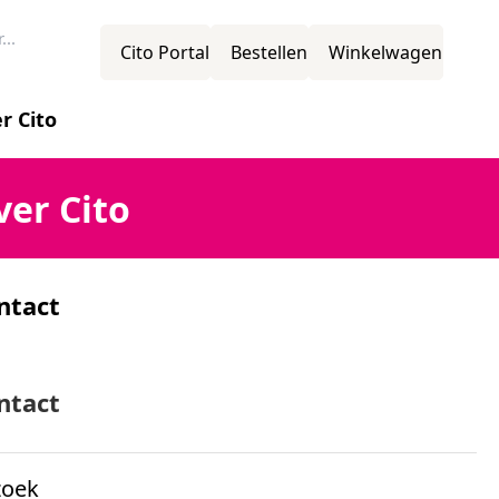
Cito Portal
Bestellen
Winkelwagen
r Cito
novatie
ver Cito
ntact
ssie
mens
ntact
zoek
ganisatiestructuur